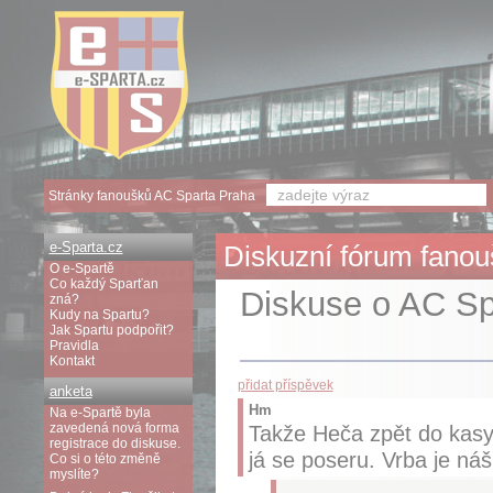
Stránky fanoušků AC Sparta Praha
e-Sparta.cz
Diskuzní fórum fanouš
O e-Spartě
Co každý Sparťan
Diskuse o AC Spa
zná?
Kudy na Spartu?
Jak Spartu podpořit?
Pravidla
Kontakt
přidat příspěvek
anketa
Hm
Na e-Spartě byla
zavedená nová forma
Takže Heča zpět do kasy.
registrace do diskuse.
já se poseru. Vrba je náš
Co si o této změně
myslíte?