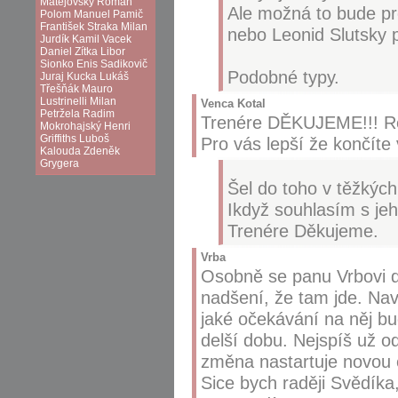
Matějovský
Roman
Ale možná to bude pr
Polom
Manuel Pamič
František Straka
Milan
nebo Leonid Slutsky 
Jurdík
Kamil Vacek
Daniel Zítka
Libor
Sionko
Enis Sadikovič
Podobné typy.
Juraj Kucka
Lukáš
Třešňák
Mauro
Lustrinelli
Milan
Venca Kotal
Petržela
Radim
Trenére DĚKUJEME!!! Resp
Mokrohajský
Henri
Griffiths
Luboš
Pro vás lepší že končíte
Kalouda
Zdeněk
Grygera
Šel do toho v těžkých
Ikdyž souhlasím s je
Trenére Děkujeme.
Vrba
Osobně se panu Vrbovi di
nadšení, že tam jde. Nav
jaké očekávání na něj bu
delší dobu. Nejspíš už od
změna nastartuje novou 
Sice bych raději Svědíka,