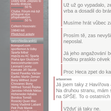
Dobrý krok. Zlepšilo to
Už už go vypadalo, ze
kvalitu diskuse.
50 %
vrba a dosadil do brá
Chyba. Fórum má být
přístupné více
přispěvatelům.
50 %
Musíme hrát vůbec zá
Celkem hlasovalo:
19840 lidí.
Předchozí ankety
Prosím tě, zas nevyši
neposlal.
nejvyhledávanější
fromsport.com
sportlemon.tv
lístky
Já jeho angažování be
Sparta fotbal
myp2p.eu
AC Sparta
hodinu prasklo cévek 
Praha
Igor Gluščevič
livescorehunter.com
Leonard Leony
Kweuke
Jiří Skalák
Proc Heca zpet do kas
David Pavelka
Václav
Kadlec
Martin Zeman
artaxerxes
Bony Wilfried
Jozef
Já jsem taky z Havířova
Chovanec
Bony
Wilfried
Tomáš Řepka
Na druhou stranu, mám s 
Jaroslav Hřebík
Niklas
Hoheneder
Adiaba
na SPŠE. To o ostatních 
Bondoa
Tomáš
Rosický
Quan Mac
Hong
Vladimír Labant
Vždyť já taky ne.
Petr Putz
Marek