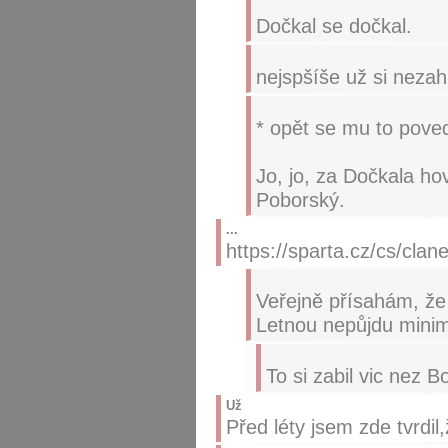
Dočkal se dočkal.
nejspšíše už si nezah
* opět se mu to poved
Jo, jo, za Dočkala ho
Poborský.
...
https://sparta.cz/cs/clan
Veřejně přísahám, že
Letnou nepůjdu minim
To si zabil vic nez
Už
Před léty jsem zde tvrdil