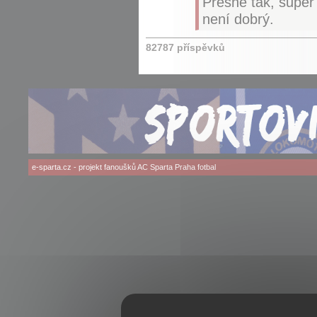
Přesně tak, super f
není dobrý.
82787 příspěvků
e-sparta.cz
- projekt fanoušků
AC Sparta Praha
fotbal