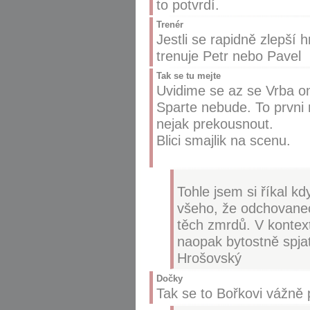
to potvrdí.
Trenér
Jestli se rapidně zlepší h
trenuje Petr nebo Pavel
Tak se tu mejte
Uvidime se az se Vrba o
Sparte nebude. To prvni
nejak prekousnout.
Blici smajlik na scenu.
Tohle jsem si říkal k
všeho, že odchovanec
těch zmrdů. V kontex
naopak bytostně spjat
Hrošovský
Dočky
Tak se to Bořkovi vážně 