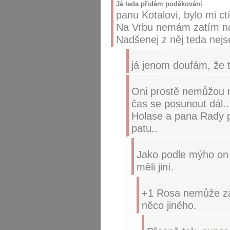
Já teda přidám poděkování
panu Kotalovi, bylo mi ct
Na Vrbu nemám zatím ná
Nadšenej z něj teda nej
já jenom doufám, že to
Oni prostě nemůžou nap
čas se posunout dál..
Holase a pana Rady pr
patu..
Jako podle mýho on 
měli jiní.
+1 Rosa nemůže zas
něco jiného.