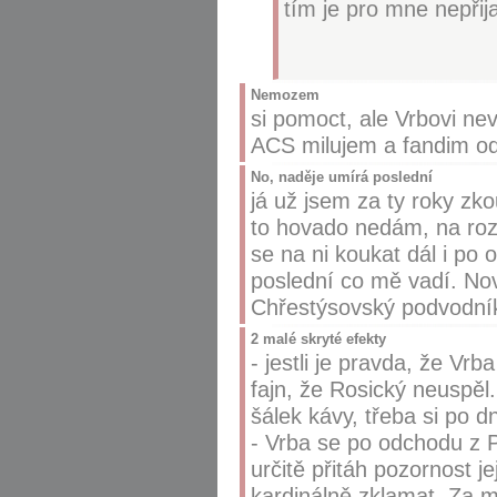
tím je pro mne nepřija
Nemozem
si pomoct, ale Vrbovi n
ACS milujem a fandim od
No, naděje umírá poslední
já už jsem za ty roky zko
to hovado nedám, na roz
se na ni koukat dál i po 
poslední co mě vadí. No
Chřestýsovský podvodník 
2 malé skryté efekty
- jestli je pravda, že Vrb
fajn, že Rosický neuspěl
šálek kávy, třeba si po 
- Vrba se po odchodu z P
určitě přitáh pozornost j
kardinálně zklamat. Za m