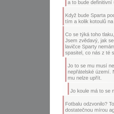
a to bude definitivn
Když bude Sparta pod
tím a kolik kotoulů n
Co se týká toho tlaku
Jsem zvědavý, jak se
lavičce Sparty nemám 
spasitel, co nás z té
Jo to se mu musí ne
nepřátelské území. 
mu nelze upřít.
Jo koule má to se 
Fotbalu odzvonilo? To 
dostatečnou mírou ag