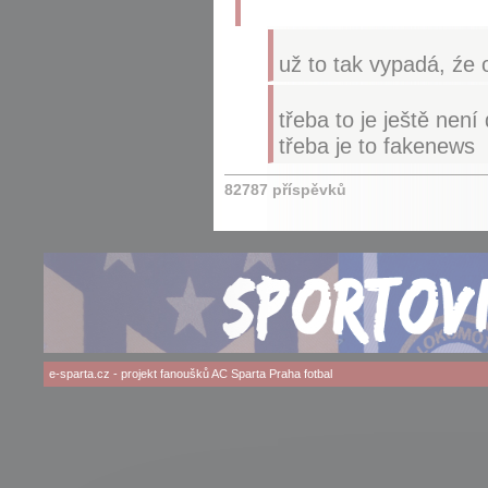
už to tak vypadá, źe 
třeba to je ještě není d
třeba je to fakenews
82787 příspěvků
e-sparta.cz
- projekt fanoušků
AC Sparta Praha
fotbal