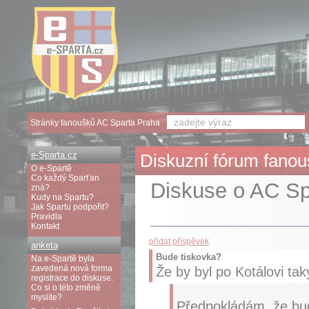
Stránky fanoušků AC Sparta Praha
e-Sparta.cz
Diskuzní fórum fanouš
O e-Spartě
Co každý Sparťan
Diskuse o AC Spa
zná?
Kudy na Spartu?
Jak Spartu podpořit?
Pravidla
Kontakt
přidat příspěvek
anketa
Bude tiskovka?
Na e-Spartě byla
zavedená nová forma
Že by byl po Kotálovi ta
registrace do diskuse.
Co si o této změně
myslíte?
Předpokládám, že bude