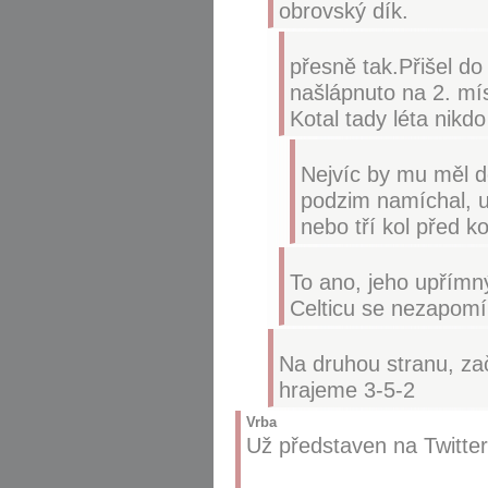
obrovský dík.
přesně tak.Přišel do
našlápnuto na 2. mí
Kotal tady léta nikd
Nejvíc by mu měl dě
podzim namíchal, u
nebo tří kol před k
To ano, jeho upřímný 
Celticu se nezapomí
Na druhou stranu, za
hrajeme 3-5-2
Vrba
Už představen na Twitter