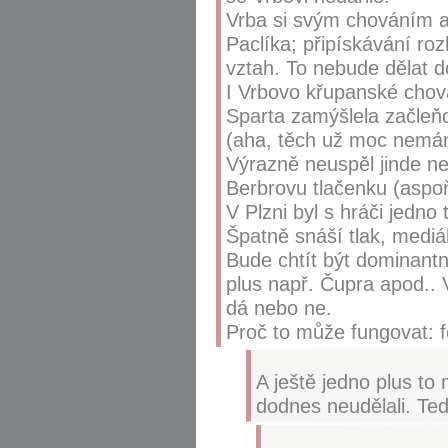
Vrba si svým chováním a 
Paclíka; připískávání ro
vztah. To nebude dělat d
I Vrbovo křupanské chov
Sparta zamýšlela začleňo
(aha, těch už moc nemá
Výrazně neuspěl jinde ne
Berbrovu tlačenku (asp
V Plzni byl s hráči jedno
Špatně snáší tlak, mediá
Bude chtít být dominantn
plus např. Čupra apod.. V
dá nebo ne.
Proč to může fungovat: f
A ještě jedno plus to 
dodnes neudělali. Teď