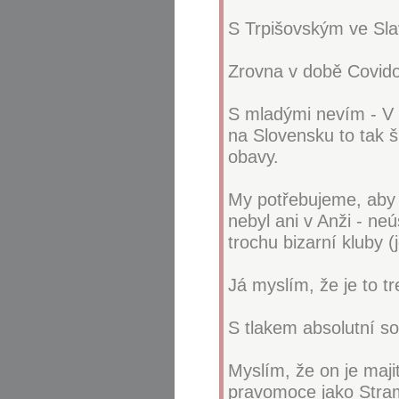
S Trpišovským ve Slavi
Zrovna v době Covidov
S mladými nevím - V P
na Slovensku to tak 
obavy.
My potřebujeme, aby 
nebyl ani v Anži - ne
trochu bizarní kluby (j
Já myslím, že je to t
S tlakem absolutní so
Myslím, že on je maji
pravomoce jako Stra