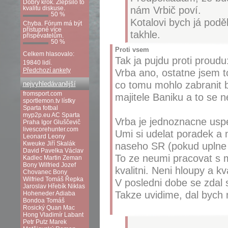
Dobrý krok. Zlepšilo to
nám Vrbič poví.
kvalitu diskuse.
50 %
Kotalovi bych já podě
Chyba. Fórum má být
přístupné více
takhle.
přispěvatelům.
50 %
Proti vsem
Celkem hlasovalo:
Tak ja pujdu proti proudu
19840 lidí.
Předchozí ankety
Vrba ano, ostatne jsem t
co tomu mohlo zabranit b
nejvyhledávanější
fromsport.com
majitele Baniku a to se n
sportlemon.tv
lístky
Sparta fotbal
myp2p.eu
AC Sparta
Vrba je jednoznacne usp
Praha
Igor Gluščevič
livescorehunter.com
Umi si udelat poradek a 
Leonard Leony
Kweuke
Jiří Skalák
naseho SR (pokud uplne n
David Pavelka
Václav
To ze neumi pracovat s 
Kadlec
Martin Zeman
Bony Wilfried
Jozef
kvalitni. Neni hloupy a kv
Chovanec
Bony
Wilfried
Tomáš Řepka
V posledni dobe se zdal 
Jaroslav Hřebík
Niklas
Takze uvidime, dal bych 
Hoheneder
Adiaba
Bondoa
Tomáš
Rosický
Quan Mac
Hong
Vladimír Labant
Petr Putz
Marek