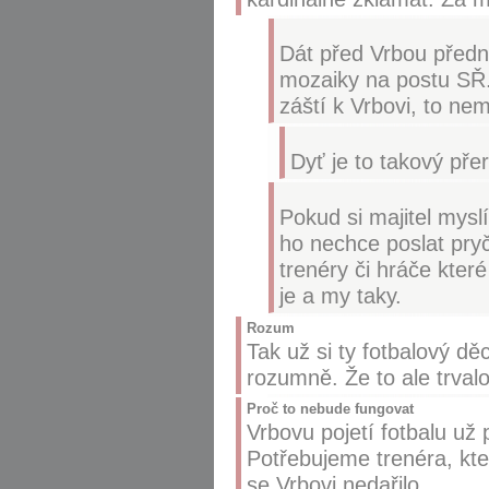
Dát před Vrbou předno
mozaiky na postu SŘ.
záští k Vrbovi, to n
Dyť je to takový př
Pokud si majitel mysl
ho nechce poslat pryč
trenéry či hráče které
je a my taky.
Rozum
Tak už si ty fotbalový dě
rozumně. Že to ale trval
Proč to nebude fungovat
Vrbovu pojetí fotbalu už
Potřebujeme trenéra, kte
se Vrbovi nedařilo.