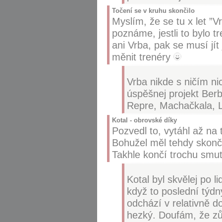
Točení se v kruhu skončilo
Myslím, že se tu x let ”
poznáme, jestli to bylo 
ani Vrba, pak se musí jít
měnit trenéry
Vrba nikde s ničím ni
úspěšnej projekt Ber
Repre, Machačkala, 
Kotal - obrovské díky
Pozvedl to, vytáhl až na 
Bohužel měl tehdy skonči
Takhle končí trochu smutn
Kotal byl skvělej po 
když to poslední týdn
odchází v relativně d
hezký. Doufám, že zů