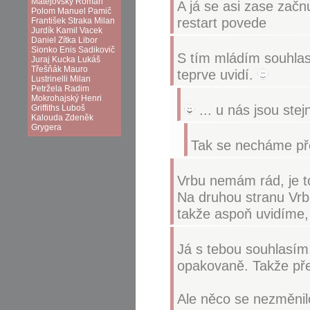
Matějovský
Roman
A já se asi zase začn
Polom
Manuel Pamič
restart povede
František Straka
Milan
Jurdík
Kamil Vacek
Daniel Zítka
Libor
Sionko
Enis Sadikovič
S tím mládím souhlasí
Juraj Kucka
Lukáš
Třešňák
Mauro
teprve uvidí.
Lustrinelli
Milan
Petržela
Radim
Mokrohajský
Henri
... u nás jsou stej
Griffiths
Luboš
Kalouda
Zdeněk
Grygera
Tak se necháme př
Vrbu nemám rád, je t
Na druhou stranu Vrb
takže aspoň uvidíme, 
Já s tebou souhlasím. 
opakovaně. Takže př
Ale něco se nezměnilo