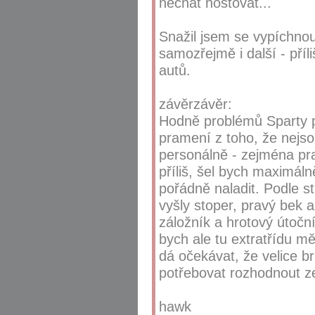
nechat hostovat...
Snažil jsem se vypíchnou
samozřejmě i další - pří
autů.
závěrzávěr:
Hodně problémů Sparty pr
pramení z toho, že nejsou
personálně - zejména pra
příliš, šel bych maximál
pořádně naladit. Podle sta
vyšly stoper, pravý bek a
záložník a hrotový útočn
bych ale tu extratřídu m
dá očekávat, že velice
potřebovat rozhodnout ze 
hawk