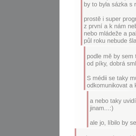
by to byla sázka s
prostě i super prog
z první a k nám neb
nebo mládeže a pak
půl roku nebude šla
podle mě by sem t
od píky, dobrá sml
S médii se taky m
odkomunikovat a kd
a nebo taky uvidí
jinam...:)
ale jo, líbilo by