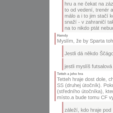
hru a ne čekat na záz
to od vedení, trenér a
málo a i to jim stačí 
snaží - v zahraničí ta
na to nikdo ptát nebu
Hamdy
Myslím, že by Sparta toho
Jestli dá někdo Ščág
jestli myslíš futsalo
Tetteh a jeho hra
Tetteh hraje dost dole, c
SS (druhej útočník). Pok
(středního útočníka), kt
místo.a bude tomu CF vy
záleží, kdo hraje po