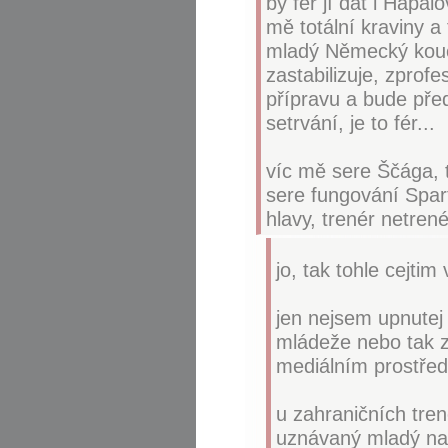
by fér jí dát i Hapal
mě totální kraviny a
mladý Německý kouč
zastabilizuje, zprofe
přípravu a bude pře
setrvání, je to fér...
víc mě sere Ščága, 
sere fungování Spart
hlavy, trenér netrenér
jo, tak tohle cejtim
jen nejsem upnutej
mládeže nebo tak ze
mediálním prostředí
u zahraničních tren
uznávaný mladý nad