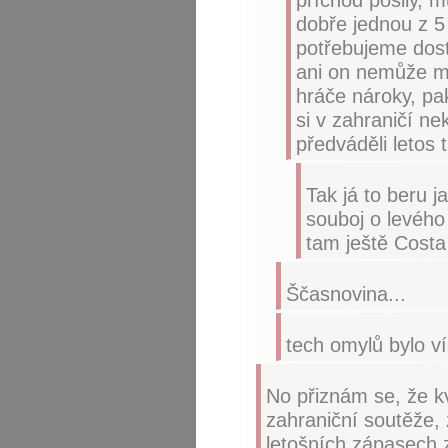
dobře jednou z 5 
potřebujeme dost,
ani on nemůže mí
hráče nároky, pa
si v zahraničí n
předváděli letos 
Tak já to beru j
souboj o levého
tam ještě Costa
Ščasnovina...
tech omylů bylo v
No přiznám se, že k
zahraniční soutěže, 
letošních zápasech za