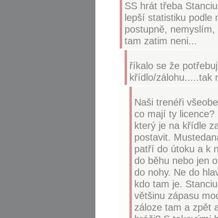
SS hrát třeba Stanciu,
lepší statistiku podle
postupně, nemyslím, 
tam zatim neni...
říkalo se že potřebuj
křídlo/zálohu.....ta
Naši trenéři všeob
co mají ty licence?
který je na křídle 
postavit. Mustedana
patří do útoku a k 
do běhu nebo jen o
do nohy. Ne do hlav
kdo tam je. Stanciu 
většinu zápasu moc 
záloze tam a zpět a