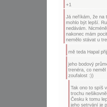
+1
Já neříkám, že na t
mohlo být lepší. Ru
nedávám. Nicméně H
nakonec mám pocit,
nemělo stávat u tre
mě teda Hapal přij
jeho bodový průměr
trenéra, co neměl 
zoufalost :))
Tak ono to spíš 
trochu nešikovně 
Česku k tomu lep
jeho setrvání je