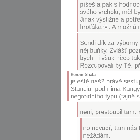
píšeš a pak s hodnoc
svého vrcholu, měl by 
Jinak výstižné a potř
hroťáka
. A možná n
Sendi dík za výborný p
něj buňky. Zvlášť po
bych Ti však něco tak
Rozcupovali by Tě, p
Heroin Shala
je eště náš? právě sestup
Stanciu, pod nima Kangy
negroidního typu (tajně 
neni, prestoupil tam.
no nevadí, tam nás t
nežádám.