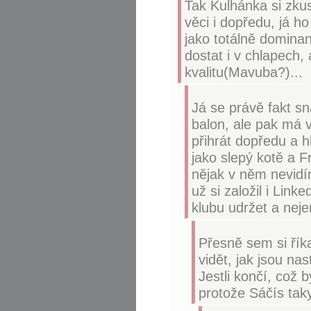
Tak Kulhánka si zkus
věci i dopředu, já h
jako totálně domina
dostat i v chlapech, 
kvalitu(Mavuba?)...
Já se právě fakt s
balon, ale pak má v
přihrát dopředu a h
jako slepý kotě a F
nějak v něm nevidí
už si založil i Link
klubu udržet a neje
Přesně sem si říka
vidět, jak jsou nas
Jestli končí, což 
protože Sáčís taky