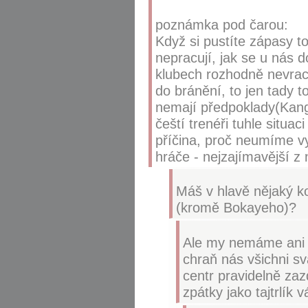
poznámka pod čarou:
Když si pustíte zápasy to
nepracují, jak se u nás d
klubech rozhodně nevrací
do bránění, to jen tady 
nemají předpoklady(Kanga
čeští trenéři tuhle situa
příčina, proč neumíme vy
hráče - nejzajímavější z n
Máš v hlavě nějaký ko
(kromě Bokayeho)?
Ale my nemáme ani l
chraň nás všichni sv
centr pravidelně zaz
zpátky jako tajtrlík 