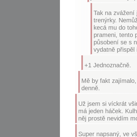
Tak na zvážení j
trenýrky. Nemůž
kecá mu do toho
prameni, tento 
působení se s 
vydatně přispěl 
+1 Jednoznačně.
Mě by fakt zajímalo, 
denně.
Už jsem si víckrát vš
má jeden háček. Kulh
něj prostě nevidím mo
Super napsaný, ve vš