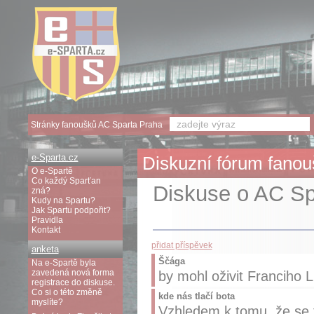
Stránky fanoušků AC Sparta Praha
e-Sparta.cz
Diskuzní fórum fanouš
O e-Spartě
Co každý Sparťan
Diskuse o AC Spa
zná?
Kudy na Spartu?
Jak Spartu podpořit?
Pravidla
Kontakt
přidat příspěvek
anketa
Ščága
Na e-Spartě byla
zavedená nová forma
by mohl oživit Franciho L
registrace do diskuse.
Co si o této změně
kde nás tlačí bota
myslíte?
Vzhledem k tomu, že se 