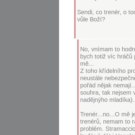
Sendi, co trenér, o to
vůle Boží?
No, vnímam to hodně
bych totiž víc hráčů 
mě...
Z toho křídelního pr
neustále nebezpečnej
pořád nějak nemají..
souhra, tak nejsem v
nadějnýho mladíka).
Trenér...no...O mě 
trenérů, nemam to rá
problém. Stramaccio