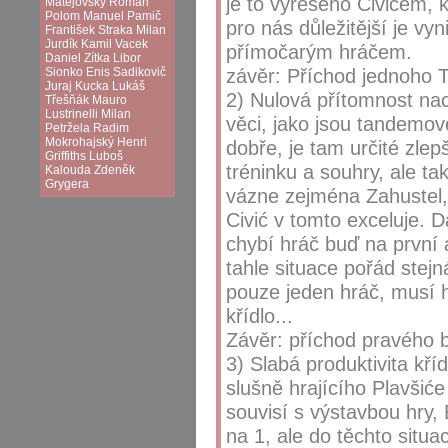
je to vyřešeno Civićem, 
Matějovský
Roman
Polom
Manuel Pamič
pro nás důležitější je vy
František Straka
Milan
Jurdík
Kamil Vacek
přímočarým hráčem.
Daniel Zítka
Libor
závěr: Příchod jednoho 
Sionko
Enis Sadikovič
Juraj Kucka
Lukáš
2) Nulová přítomnost nacv
Třešňák
Mauro
Lustrinelli
Milan
věci, jako jsou tandemové
Petržela
Radim
Mokrohajský
Henri
dobře, je tam určité zle
Griffiths
Luboš
tréninku a souhry, ale ta
Kalouda
Zdeněk
Grygera
vázne zejména Zahustel,
Civić v tomto exceluje. 
chybí hráč buď na první 
tahle situace pořád stej
pouze jeden hráč, musí 
křídlo...
Závěr: příchod pravého b
3) Slabá produktivita kříd
slušně hrajícího Plavšiće
souvisí s výstavbou hry, 
na 1, ale do těchto situ