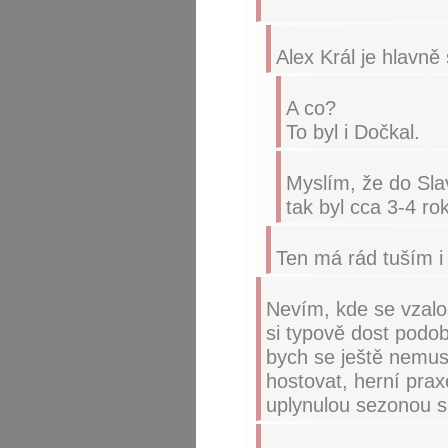
Alex Král je hlavně 
A co?
To byl i Dočkal.
Myslím, že do Slav
tak byl cca 3-4 rok
Ten má rád tuším i
Nevím, kde se vzalo
si typově dost podo
bych se ještě nemuse
hostovat, herní pra
uplynulou sezonou s