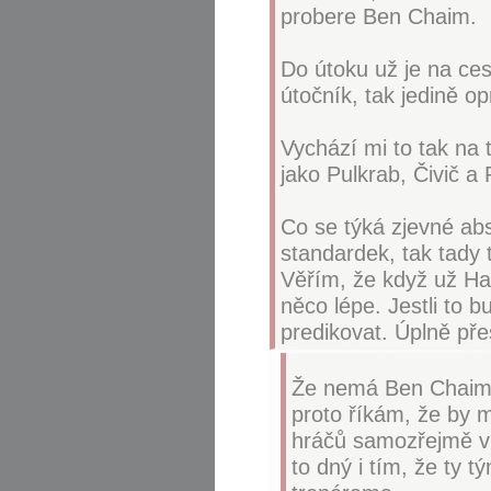
probere Ben Chaim.
Do útoku už je na ces
útočník, tak jedině o
Vychází mi to tak na t
jako Pulkrab, Čivič a
Co se týká zjevné abs
standardek, tak tady 
Věřím, že když už Hap
něco lépe. Jestli to 
predikovat. Úplně př
Že nemá Ben Chaim pr
proto říkám, že by m
hráčů samozřejmě vů
to dný i tím, že ty 