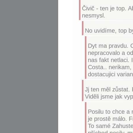
Čivič - ten je top. 
nesmysl.
No uvidíme, top by
Dyt ma pravdu. C
nepracovalo a od
nas fakt netlaci.
Costa.. nerikam,
dostacujici varian
Jj ten měl zůstat.
Viděli jsme jak v
Posilu to chce a
je prostě málo. 
To samé Zahustel
příchod posily, m