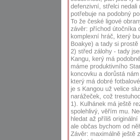
defenzivní, střelci neda
potřebuje na podobný poč
To že české ligové obrany 
závěr: příchod útočníka 
komplexní hráč, který bu
Boakye) a tady si prost
2) střed zálohy - tady j
Kangu, kerý má podobné 
máme produktivního Stanc
koncovku a dorůstá nám t
který má dobré fotbalové
je s Kangou už velice sl
narážeček, což trestuhod
1). Kulhánek má ještě re
spolehlivý, věřím mu. Ne
hledat až příliš origináln
ale občas bychom od něho
Závěr: maximálně ještě z