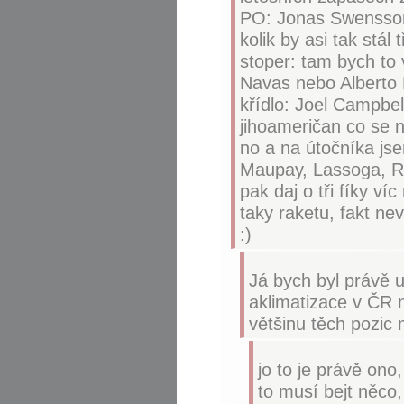
PO: Jonas Swensson,
kolik by asi tak stál
stoper: tam bych to 
Navas nebo Alberto 
křídlo: Joel Campbel
jihoameričan co se 
no a na útočníka js
Maupay, Lassoga, Ra
pak daj o tři fíky ví
taky raketu, fakt nev
:)
Já bych byl právě u
aklimatizace v ČR 
většinu těch pozic m
jo to je právě ono
to musí bejt něco,