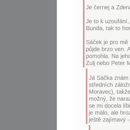
Je černej a Zden
Je to k uzoufání, 
Bunda, tak to ho
Sáček je pro mě z
půjde brzo ven. 
pomohla. Na jeho
Zulj nebo Peter M
Já Sáčka znám z
středních zálož
Moravec), takže 
možný, že naraz
se mi docela líbi
je málo, ale hr
ještě zajímavý 