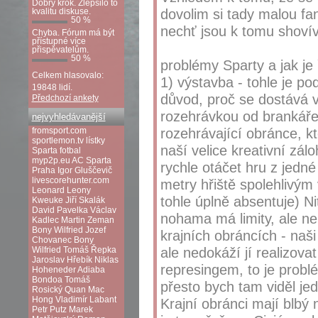
Dobrý krok. Zlepšilo to
dovolim si tady malou fan
kvalitu diskuse.
50 %
nechť jsou k tomu shovív
Chyba. Fórum má být
přístupné více
přispěvatelům.
50 %
problémy Sparty a jak je 
Celkem hlasovalo:
1) výstavba - tohle je po
19848 lidí.
důvod, proč se dostává v
Předchozí ankety
rozehrávkou od brankáře
nejvyhledávanější
rozehrávající obránce, k
fromsport.com
sportlemon.tv
lístky
naší velice kreativní zá
Sparta fotbal
myp2p.eu
AC Sparta
rychle otáčet hru z jedné
Praha
Igor Gluščevič
livescorehunter.com
metry hřiště spolehlivý
Leonard Leony
tohle úplně absentuje) Nit
Kweuke
Jiří Skalák
David Pavelka
Václav
nohama má limity, ale ne
Kadlec
Martin Zeman
Bony Wilfried
Jozef
krajních obráncích - naši
Chovanec
Bony
ale nedokáží jí realizova
Wilfried
Tomáš Řepka
Jaroslav Hřebík
Niklas
represingem, to je probl
Hoheneder
Adiaba
Bondoa
Tomáš
přesto bych tam viděl je
Rosický
Quan Mac
Hong
Vladimír Labant
Krajní obránci mají blbý 
Petr Putz
Marek