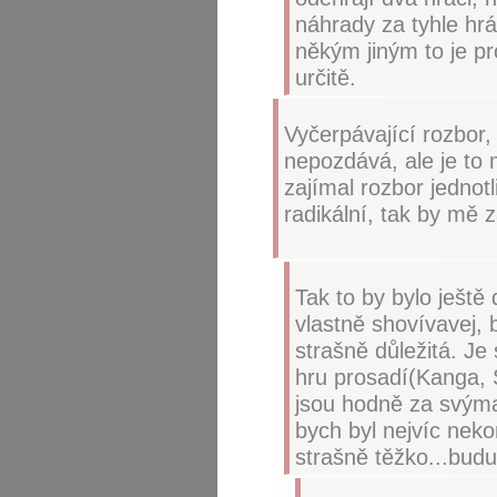
náhrady za tyhle hrá
někým jiným to je pr
určitě.
Vyčerpávající rozbor,
nepozdává, ale je to 
zajímal rozbor jednotl
radikální, tak by mě za
Tak to by bylo ještě 
vlastně shovívavej, 
strašně důležitá. Je
hru prosadí(Kanga, St
jsou hodně za svýma
bych byl nejvíc neko
strašně těžko...budu