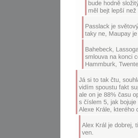
bude hodně složitý
měl bejt lepší než 
Passlack je světový
taky ne, Maupay je
Bahebeck, Lassoga 
smlouva na konci ce
Hammburk, Twente,
Já si to tak čtu, souh
vidím spoustu fakt sup
ale on je 88% času op
s číslem 5, jak bojuj
Alexe Krále, kterého 
Alex Král je dobrej,
ven.