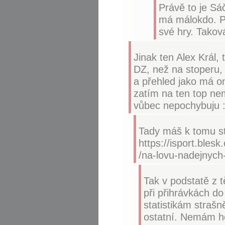
Právě to je Sáč
má málokdo. Pr
své hry. Takov
Jinak ten Alex Král, 
DZ, než na stoperu, a
a přehled jako má on
zatím na ten top nem
vůbec nepochybuju :
Tady máš k tomu sta
https://isport.blesk
/na-lovu-nadejnych
Tak v podstatě z 
při přihrávkách do
statistikám strašn
ostatní. Nemám ho