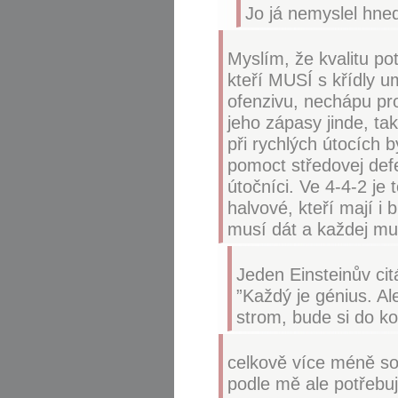
Jo já nemyslel hne
Myslím, že kvalitu po
kteří MUSÍ s křídly u
ofenzivu, nechápu pr
jeho zápasy jinde, ta
při rychlých útocích 
pomoct středovej defe
útočníci. Ve 4-4-2 je 
halvové, kteří mají i 
musí dát a každej mus
Jeden Einsteinův cit
”Každý je génius. Al
strom, bude si do ko
celkově více méně so
podle mě ale potřebu