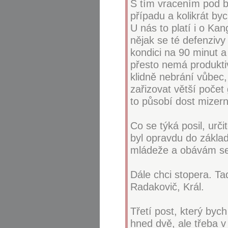
S tím vracením pod ba
případu a kolikrát byc
U nás to platí i o Ka
nějak se té defenzivy
kondici na 90 minut a 
přesto nemá produktiv
klidně nebrání vůbec,
zařizovat větší počet
to působí dost mizern
Co se týká posil, urč
byl opravdu do základ
mládeže a obávám se, 
Dále chci stopera. Tad
Radakovič, Král.
Třetí post, který bych
hned dvě, ale třeba v