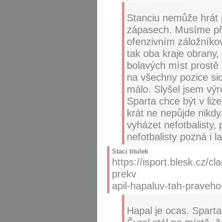
Stanciu nemůže hrát p
zápasech. Musíme při
ofenzivním záložníkov
tak oba kraje obrany, 
bolavých míst prost
na všechny pozice sic
málo. Slyšel jsem vý
Sparta chce být v liz
krát ne nepůjde nikdy
vyházet nefotbalisty, 
nefotbalisty pozná i 
Staci titulek
https://isport.blesk.cz/c
prekv
apil-hapaluv-tah-praveho
Hapal je ocas. Sparta