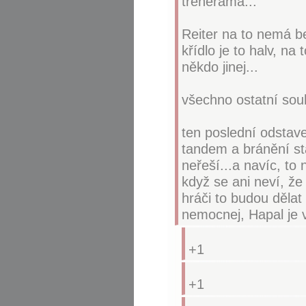
trenérama...
Reiter na to nemá be
křídlo je to halv, na 
někdo jinej...
všechno ostatní sou
ten poslední odstav
tandem a bránění sta
neřeší...a navíc, to 
když se ani neví, že 
hráči to budou děla
nemocnej, Hapal je vi
+1
+1