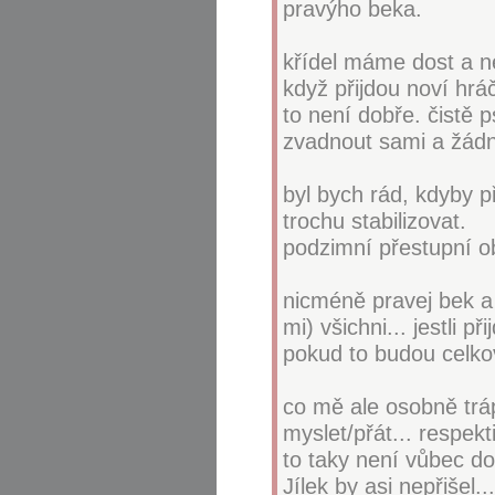
pravýho beka.
křídel máme dost a nev
když přijdou noví hrá
to není dobře. čistě 
zvadnout sami a žádn
byl bych rád, kdyby p
trochu stabilizovat.
podzimní přestupní ob
nicméně pravej bek a
mi) všichni... jestli p
pokud to budou celkov
co mě ale osobně tráp
myslet/přát... respekt
to taky není vůbec do
Jílek by asi nepřišel...