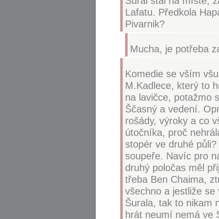
Šural stál na místě, 
Lafatu. Předkola Hap
Pivarnik?
Mucha, je potřeba 
Komedie se vším všud
M.Kadlece, který to h
na lavičce, potažmo s
Ščasný a vedení. Opra
rošády, výroky a co 
útočníka, proč nehrál
stopér ve druhé půli?
soupeře. Navíc pro n
druhý poločas měl při
třeba Ben Chaima, ztr
všechno a jestliže s
Šurala, tak to nikam 
hrát neumí nemá ve Sp