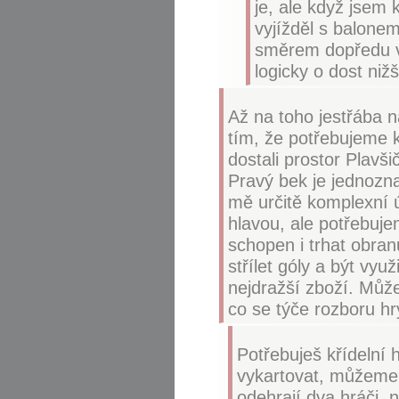
je, ale když jsem 
vyjížděl s balone
směrem dopředu vě
logicky o dost nižš
Až na toho jestřába 
tím, že potřebujeme k
dostali prostor Plavš
Pravý bek je jednozna
mě určitě komplexní ú
hlavou, ale potřebuj
schopen i trhat obra
střílet góly a být vyu
nejdražší zboží. Může
co se týče rozboru hr
Potřebuješ křídelní 
vykartovat, můžeme 
odehrají dva hráči, n