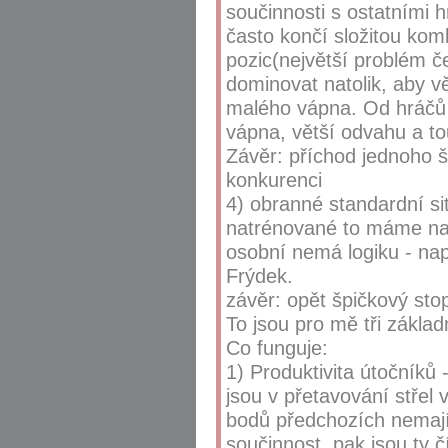
součinnosti s ostatními h
často končí složitou ko
pozic(největší problém č
dominovat natolik, aby vě
malého vápna. Od hráčů n
vápna, větší odvahu a to
Závěr: příchod jednoho š
konkurenci
4) obranné standardní s
natrénované to máme nap
osobní nemá logiku - nap
Frýdek.
závěr: opět špičkový stop
To jsou pro mě tři základ
Co funguje:
1) Produktivita útočníků 
jsou v přetavování střel v
bodů předchozích nemají 
součinnost, pak jsou ty č