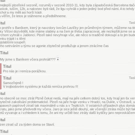
itul
nejlepší plzeňské sezoně, rozuměj v sezoně 2010-11, kdy byla západočeská Barcelona tlače
skok, tuším, 12b, a nakonec byli rádi, že ligu vyhráli o jeden jediný bod před námi. A to tehdy
chol a my měli asi horší kádr.
 věřím, že letos je stáhneme a předběhneme.
itul
Tas
 prohře s Baníkem, který je navzdory kecům Lavičky jen průměrným týmem, můžeme na titu
ky Víťovi dozvěděli, kde máme slabiny a na čem je třeba zapracovat, ale nezlepšili jsme se an
chom vyhráli v Jablonci. Plzeň také nevyhraje vše, ale něco si tradičně dokoupí a to jim bu
nku trápit i s těmi
jslabšími soupeři.
ho setrváním u týmu se agonie zbytečné prodlužuje a jenom ztrácíme čas
Titul
My jsme s Baníkem včera prohráli???
Titul
Pro nás je i remíza-porážkou.
Titul
Tas
Samozřejmě !
V trojbodovém systému je každá remíza prohrou !!!
itul
o obecně se moc ztrát Plzně čekat nedá, mají na jaře celkem dobrý los, kdy hrají jen 6x venk
ytečné zakolísání problematické. Plzeň na jaře hraje venku v Hradci, na Dukle, v Ostravě, u
pasech papírově ztratí tak maximálně u nás a v Teplicích. V ostatních případech plus domá
ratu, jako jsme předvedli my včera. Jaro je sice ještě dlouhý, ale včerejší ztráta může být
etů vyvaruje a i vzhledem k tomu, že ani my určitě bez ztráty další kytičky jaro neproskáčem
itul
zen ztratí už za týden doma se Slavií.
Titul