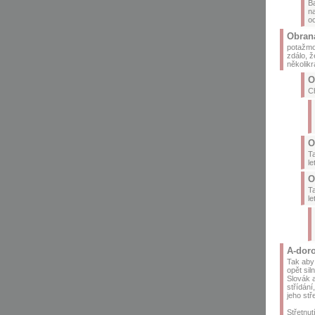
Ba
na
oc
Obran
potažmo 
zdálo, ž
několikr
O
Ch
O
Ta
le
O
Ta
le
A-doro
Tak aby
opět sil
Slovák a
střídání
jeho stře
Střetnut