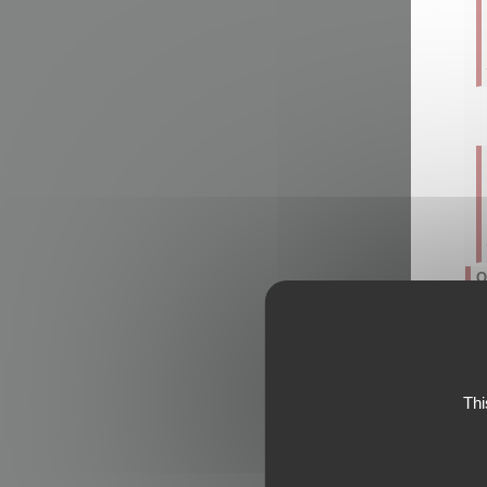
O
Hr
je
Thi