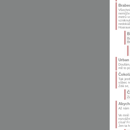
Brabe
Všechni 
nemůže p
metrů vo
vzniknul
nedokáže
Hoarau
B
Ba
Br
Urban 
Doufám,
mě to po
Čokolá
Tak jest
vůbec n
Zdá se, 
Č
Za
Abycho
Až nám 
Ve mně 
rozvážn
císař F
Jen ta h