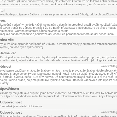
To je otázka, jak moc budou ztrácet doma, ale vzhledem k tomu, že se to letos zatim nestalo
můžem, ale moc tomu nevěřim, Slavia má okna v defenzivě a myslim, že Plzeň toho doma hr
itul
kud bude po zápase v Jablonci ztráta na první místo více než 3 body, tak bych Lavičku odv
 věc
konečně vedení týmu dojít.Každý se na nás v domácím prostředí snaží vytáhnout.Další zápa
vše.Pan trenér po zápase prohlásil ,že se Baník překonával v bojovnosti.To se přece nedalo
em na titul.+Obrana katastrofa,žádná novinka a ostatní
u mají ale dát do zápasu vše,nedokáže ani jeden.Bez pořádného trenéra se dál neposunem.
edna věc
bý je, že českej trenér nepřipadá už v úvahu a zahraniční vody jsou pro náš fotbal neproz
yernu, na toho bych byl zvědavej.
Jedna věc
Každopádně vedení by už mělo chystat nějakou krizovou alternativu pro případ, že bychom 
mysli strategii, jejímž základem by byla náhrada za odvolaného Lavičku jako logická reakc
ědnost
wasek2611
 vyhazuje Lavičku - chápu, že Brabce - chápu ...sice je pravda, že Brabec dobře předskakuje
 dobrej. Brabec se do Evropy jako stoper nehodí (když hraje za slabší mužstvo). Ale proč Hř
ze (čermák, sýkora, pešek.)..to dřív nebylo. Už neprodáváme mladé hráče jako dřív a radši j
vičky). Jediné hráče, co jsme pustili byl frýdek s pavelkou (to kvůli váchovi) a jetě myslim hr
u lafaty
dpovědnost
jímalo by mě jestli jako připravujeme hráče v dorostu na fotbal za 5 let, tak jestli by nebylo d
éni z ligy se nevybodnout a dát třeba příležitost Holoubkovi, nebo Janouškovi i když toho 
Odpovědnost
Janoušek je u mládežnické repre.
Odpovědnost
wasek2611
S tim souhlasim....podívej po Chovancovi, ten měl svoje koně, výměna trenéra, změna stylu, n