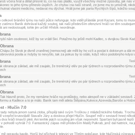
roš včera hrál a dělal přesně to, co na nás platilo, využil všechny možné způsoby, jak nás vyk
konec to jeho týmu přineslo úspěch. Je chyba i na naší straně, ze jsme mu to umožnili, nikd
hutnat vlastni medicínu, nedavat mu dýchat. Hráli jsme jak parta Rychlých šípů, kdežto soupe
a
celkové bránění týmu na naší půlce nefunguje. kdo viděl přátelák proti Kazani, tomu to muse
e zatímco Baník dohrával každý souboj, tak naši především ofenzivní hráči se těm soubojum 
át ani nedostoupili, tohle jim určitě Hřebík neordinuje.
brana
ybí nám osobnost, kéž by se vrátil Sivi. Potažmo by ještě mohl Kadlec, s dvojkou Sivok-Kad
Obrana
Chápu že Sivok je divně zraněnej (nemocnej) ale měli by ho vzít a poslat k doktorum a dát m
obrovská posila a i kdyby to nevyšlo, tak za pokus by to stálo, když něco podobnýho kdysi u
brana
Tas
k obrana je základ, ale mě zaujalo, že trenérský elév po pár týdnech u rozprodaného týmu z
tech
brana
Tas
k obrana je základ, ale mě zaujalo, že trenérský elév po pár týdnech u rozprodaného týmu z
tech
Obrana
Tak hlavně proto, že my nemáme hráče na protiůtoky, nebo alespoň ne v základní sestavě. Z
formu a Kadlece a to je málo. Baník tam měl atleta Štěpána,Kukece,Azeveda,Baroše a Holze
st - Hlučín 7:0
 tady nebyla jenom samá zloba, přispěji také svým Troškou z mládežnického fotbalu. Trochu
ně vzepřel krutovládě Stavaře Járy a doslova přejel Hlučín. Soupeř měl v sestavě hned někol
 dva hráči tmavší pleti. Ani tenhle jejich scouting jim však nepomohl. Sparťani byli jasně lepší
, v pohodě vyhráli 7:0. Fantastický zápas měl především Matěj Pulkrab, jenž dal hattrick, na je
le.
í mě opravdu bavilo. Horší byl příchod k televizi ve Třetím poločase, kde hlučínská výprava 