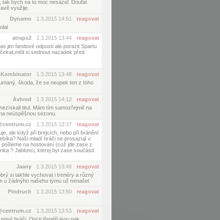
, tak bych na to moc nesázel. Doufat
avě využije.
Dynamo
1.3.2015 14:51
reagovat
olal
atraps2
1.3.2015 13:44
reagovat
s jim fandové odpustí ale porazit Spartu
 čekat,měli si sednout nazadek před
Kombinator
1.3.2015 13:48
reagovat
koumaný. škoda, že se neupek ten z toho
Avhred
1.3.2015 14:12
reagovat
nezískali titul. Mám tím samozřejmě na
e na neúspěšnou sezonu.
@centrum.cz
1.3.2015 13:37
reagovat
, ale když při brejcích, nebo při bránění
ebíka? Naši mladí hráči se prosazují v
e pošleme na hostování (což jde zase z
onka ? Jablonci, kterej byl zase součástí
Jaany
1.3.2015 13:46
reagovat
obrý si takhle vychovat i trenéry a různý
jsem u žádnýho našeho týmu už nenašel.
Pindruch
1.3.2015 13:50
reagovat
@centrum.cz
1.3.2015 13:53
reagovat
ový hráči. Oni ti třenéři jsou pak