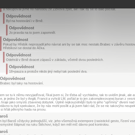
Odpovědnost
a nekupovali jsme ho náhodou ze Žižkova zpět, ale i tak by se to dalo počítat.
Odpovědnost
Byl na hostování i v Brně.
Odpovědnost
Jo pravda na to jsem zapomněl.
Odpovědnost
Pokud by Hřebík neprosadil jeho návrat ani by se tak moc nestalo.Brabec v závěru hostov
Hřebíkovi se dostal do Áčka.
Odpovědnost
Odehrál v Brně dvacet zápasů v základu, včetně dvou posledních.
Odpovědnost
18+pauza a protože nikdo jiný nebyl tak poslední dva.
Odpovědnost
Brabec byl taky na hostování.
em se tu k němu nevyjadřoval, říkal jsem si, že třeba až vychladnu, tak to uvidím jinak, ale a
, je jedno že byl v Anglii, Francii a vyhrál LM, pořád je to jen zakomplexovanej buran z vesn
 hraje jako smyslů zbavenej dobytek. Úplně nejkouzelnější bylo to jeho ”upřímný” divení na
dávno tu byli spekulace, že by nás mohl posílit a já jsem fakt rád, že se nic takovýho neupeklo
si hřáli pěknýho hada na prsou.
aroš
 byl Baroš vždycky jednodušší, viz. jeho všemožná extempore (rasistické gesto, řízení vozu 
smyslné šlápnutí na ruku Štěchovi, když ten měl míč dávno pod kontrolou.
aroš