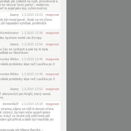
olejit, jak zatlačit na sudí, provokoval a
o ho nevzal ”pres parky”, nedal mu
ř to pojal jako boj, vyhecoval se.
Jaany
1.3.2015 13:22
reagovat
lo být hned jasné. Jinak se mi včera
při napadání vyhíbali, protihráče
Kombinator
1.3.2015 13:38
reagovat
lec bychom mohli i do Evropy.
Jaany
1.3.2015 13:54
reagovat
u čas se uzdravit a pak by to byla
dělali se Slončíkem.
hunka Witko
1.3.2015 13:46
reagovat
vládá protiútoky lépe než Lavička po 3
hunka Witko
1.3.2015 13:46
reagovat
vládá protiútoky lépe než Lavička po 3
Jaany
1.3.2015 13:52
reagovat
 ofenzivních jen Krejčí, který nemá
ra.
dominik27
1.3.2015 13:18
reagovat
 stranou zájmu se náš A-dorost včera
ik cizinců, byl tam imho aspoň jeden
 a i když ve druhé půli měli hned pět
den gól přihrál a další byl vlastňák po
oslavovala gól Milana Baroše...