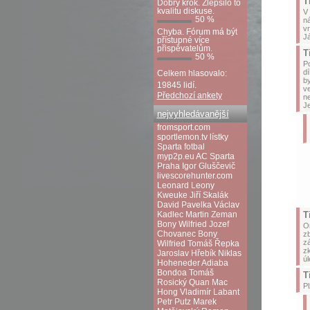
T
Dobrý krok. Zlepšilo to
kvalitu diskuse.
V 
50 %
ná
vr
Chyba. Fórum má být
Já
přístupné více
přispěvatelům.
T
50 %
Po
dí
Celkem hlasovalo:
by
19845 lidí.
ve
Předchozí ankety
ne
Je
nejvyhledávanější
fromsport.com
sportlemon.tv
lístky
Sparta fotbal
myp2p.eu
AC Sparta
Praha
Igor Gluščevič
livescorehunter.com
Leonard Leony
Kweuke
Jiří Skalák
David Pavelka
Václav
Kadlec
Martin Zeman
T
Bony Wilfried
Jozef
On
Chovanec
Bony
zb
zá
Wilfried
Tomáš Řepka
zk
Jaroslav Hřebík
Niklas
úl
Hoheneder
Adiaba
Bondoa
Tomáš
T
Rosický
Quan Mac
Pl
Hong
Vladimír Labant
Petr Putz
Marek