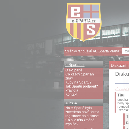
Stránky fanoušků AC Sparta Praha
e-Sparta.cz
Diskuzní 
O e-Spartě
Disku
Co každý Sparťan
zná?
Kudy na Spartu?
Jak Spartu podpořit?
přidat př
Pravidla
Kontakt
Titul
dneska t
anketa
body spí
rovnost
Na e-Spartě byla
Plzeňský
zavedená nová forma
registrace do diskuse.
T
Co si o této změně
Da
myslíte?