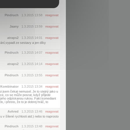
Jaany
1.3.2015 13:57
reagovat
Pindruch
1.3.2015 13:58
reagovat
Jaany
1.3.2015 13:59
reagovat
atraps2
1.3.2015 14:01
reagovat
ání,vypadl ze sestavy a jen díky
Pindruch
1.3.2015 14:07
reagovat
atraps2
1.3.2015 14:14
reagovat
Pindruch
1.3.2015 13:55
reagovat
Kombinator
1.3.2015 13:34
reagovat
si jsem čekat nemusel. Je to stejný jako u
ice, co se může posrat, když přijede
d jeho odpískanou rukou. Fakt komediant
, i přesto, že to je dobrej hráč, to
Avhred
1.3.2015 13:46
reagovat
v šílené rychlosti atd.) nebo to naprosto
Pindruch
1.3.2015 13:48
reagovat