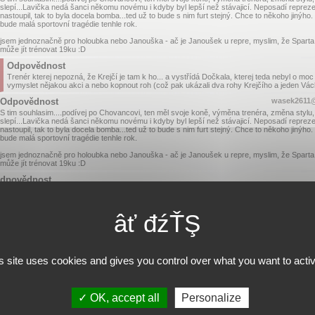
slepí...Lavička nedá šanci někomu novému i kdyby byl lepší než stávajicí. Neposadí reprezen
nastoupil, tak to byla docela bomba...ted už to bude s nim furt stejný. Chce to někoho jinýho. 
bude malá sportovní tragédie tenhle rok.
jsem jednoznačně pro holoubka nebo Janouška - ač je Janoušek u repre, myslim, že Sparta 
může jít trénovat 19ku :D
Odpovědnost
Trenér kterej nepozná, že Krejčí je tam k ho... a vystřídá Dočkala, kterej teda nebyl o mo
vymyslet nějakou akci a nebo kopnout roh (což pak ukázali dva rohy Krejčího a jeden Vách
Odpovědnost
wasek2611
S tim souhlasim....podívej po Chovancovi, ten měl svoje koně, výměna trenéra, změna stylu, n
slepí...Lavička nedá šanci někomu novému i kdyby byl lepší než stávajicí. Neposadí reprezen
nastoupil, tak to byla docela bomba...ted už to bude s nim furt stejný. Chce to někoho jinýho. 
bude malá sportovní tragédie tenhle rok.
jsem jednoznačně pro holoubka nebo Janouška - ač je Janoušek u repre, myslim, že Sparta 
může jít trénovat 19ku :D
dpovědnost
áči na hostování je perfektní tah vedení ale k čemu?Ani jeden se do základu Sparty nepro
dnoho odchovance který hostoval a dnes je v základu?
Odpovědnost
Kadeřábek. Jenže to chce trenéra který je zná, jak píšu výš třeba toho Holoubka ten je zná
Odpovědnost
No alespon jeden za poslední dobu.Ale tam kde hostoval nehrál obránce,nebo ano.
s site uses cookies and gives you control over what you want to acti
Odpovědnost
Na Žižkově ho hrál,ale nevim jestli ve všech zápasech.
OK, accept all
Personalize
Odpovědnost
Kuba Brabec?