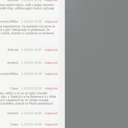
Avhred
1.3.2015 13:52
reagovat
na sudími nejvíc, měli v jeden moment
 měli Vrbu, většina jejich hráčů zažívala
hunka Witko
1.3.2015 13:56
reagovat
l zapomenout. Za poslední rok jsme se
i o píď ! Nedovedu si představit, že
de stačit, protože s Lavičkou se budeme
Avhred
1.3.2015 13:57
reagovat
atraps2
1.3.2015 14:01
reagovat
hunka Witko
1.3.2015 16:38
reagovat
Capo
1.3.2015 13:56
reagovat
u, takže o to víc je naše včerejší
 nás, v Teplicích a na Bohemce a v těhle
cích zápasech by se ztráta rovnala
 fakt problém, pokud se Plzeň podobných
.
standis
1.3.2015 14:04
reagovat
Capo
1.3.2015 14:09
reagovat