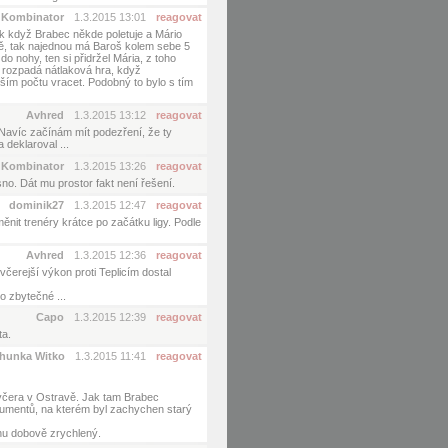
Kombinator
1.3.2015 13:01
reagovat
ak když Brabec někde poletuje a Mário
ně, tak najednou má Baroš kolem sebe 5
do nohy, ten si přidržel Mária, z toho
 rozpadá nátlaková hra, když
ším počtu vracet. Podobný to bylo s tím
Avhred
1.3.2015 13:12
reagovat
 Navíc začínám mít podezření, že ty
deklaroval ...
Kombinator
1.3.2015 13:26
reagovat
no. Dát mu prostor fakt není řešení.
dominik27
1.3.2015 12:47
reagovat
t trenéry krátce po začátku ligy. Podle
Avhred
1.3.2015 12:36
reagovat
včerejší výkon proti Teplicím dostal
o zbytečné ...
Capo
1.3.2015 12:39
reagovat
ta.
hunka Witko
1.3.2015 11:41
reagovat
včera v Ostravě. Jak tam Brabec
kumentů, na kterém byl zachychen starý
chu dobově zrychlený.