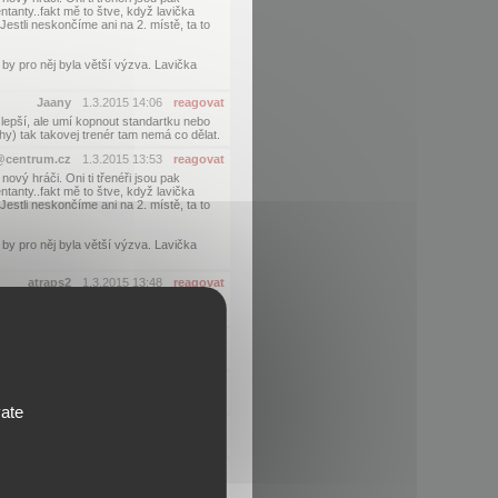
tanty..fakt mě to štve, když lavička
Jestli neskončíme ani na 2. místě, ta to
by pro něj byla větší výzva. Lavička
Jaany
1.3.2015 14:06
reagovat
c lepší, ale umí kopnout standartku nebo
y) tak takovej trenér tam nemá co dělat.
@centrum.cz
1.3.2015 13:53
reagovat
ový hráči. Oni ti třenéři jsou pak
tanty..fakt mě to štve, když lavička
Jestli neskončíme ani na 2. místě, ta to
by pro něj byla větší výzva. Lavička
atraps2
1.3.2015 13:48
reagovat
bojuje.Pokud si vzpomeneš alespon na
Jaany
1.3.2015 13:50
reagovat
 všechny, tak proč ne on?
atraps2
1.3.2015 13:54
reagovat
vate
Jaany
1.3.2015 13:55
reagovat
Avhred
1.3.2015 13:55
reagovat