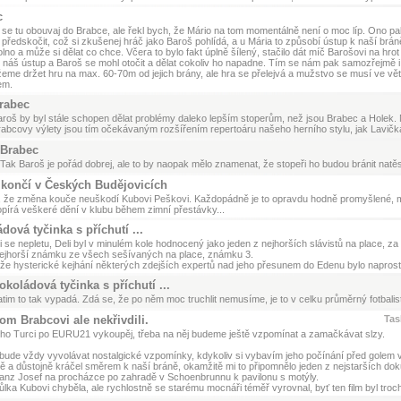
c
se tu obouvaj do Brabce, ale řekl bych, že Mário na tom momentálně není o moc líp. Ono p
ředskočit, což si zkušenej hráč jako Baroš pohlídá, a u Mária to způsobí ústup k naší brá
lno a může si dělat co chce. Včera to bylo fakt úplně šílený, stačilo dát míč Barošovi na hrot 
 náš ústup a Baroš se mohl otočit a dělat cokoliv ho napadne. Tím se nám pak samozřejmě i
me držet hru na max. 60-70m od jejich brány, ale hra se přelejvá a mužstvo se musí ve vět
em.
rabec
roš by byl stále schopen dělat problémy daleko lepším stoperům, než jsou Brabec a Holek.
abcovy výlety jsou tím očekávaným rozšířením repertoáru našeho herního stylu, jak Lavička 
Brabec
Tak Baroš je pořád dobrej, ale to by naopak mělo znamenat, že stopeři ho budou bránit natěs
končí v Českých Budějovicích
 že změna kouče neuškodí Kubovi Peškovi. Každopádně je to opravdu hodně promyšlené, měni
pírá veškeré dění v klubu během zimní přestávky...
dová tyčinka s příchutí ...
li se nepletu, Deli byl v minulém kole hodnocený jako jeden z nejhorších slávistů na place, za 
ejhorší známku ze všech sešívaných na place, známku 3.
že hysterické kejhání některých zdejších expertů nad jeho přesunem do Edenu bylo naprost
okoládová tyčinka s příchutí ...
tim to tak vypadá. Zdá se, že po něm moc truchlit nemusíme, je to v celku průměrný fotbalis
m Brabcovi ale nekřivdili.
Tas
ho Turci po EURU21 vykoupěj, třeba na něj budeme ještě vzpomínat a zamačkávat slzy.
bude vždy vyvolávat nostalgické vzpomínky, kdykoliv si vybavím jeho počínání před golem 
ě a důstojně kráčel směrem k naší bráně, okamžitě mi to připomnělo jeden z nejstarších do
ranz Josef na procházce po zahradě v Schoenbrunnu k pavilonu s motýly.
ůlka Kubovi chyběla, ale rychlostně se starému mocnáři téměř vyrovnal, byť ten film byl tro