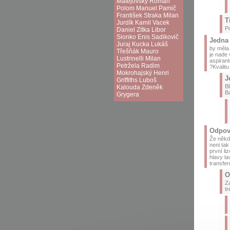
Matějovský
Roman
Polom
Manuel Pamič
František Straka
Milan
T
Jurdík
Kamil Vacek
Po
Daniel Zítka
Libor
Sionko
Enis Sadikovič
Jedna
Juraj Kucka
Lukáš
by měla 
Třešňák
Mauro
je nade 
Lustrinelli
Milan
aspirant
Petržela
Radim
?Kvalit
Mokrohajský
Henri
J
Griffiths
Luboš
Bl
Kalouda
Zdeněk
Ba
Grygera
Odpov
Že někdo
neni tak
první li
hlavy la
transfer
O
Za
tr