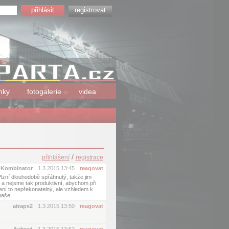
registrovat
nky
fotogalerie
videa
/
přihlášení
registrace
Kombinator
1.3.2015 13:45
reagovat
lzní dlouhodobě spřáhnutý, takže jim
 a nejsme tak produktivní, abychom při
ní to nepřekonatelný, ale vzhledem k
naše.
atraps2
1.3.2015 13:50
reagovat