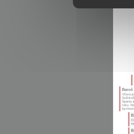
Baroš
Včera js
Svěrkoše
Sparta a
roku. Ne
bychom 
B
On
ne
B