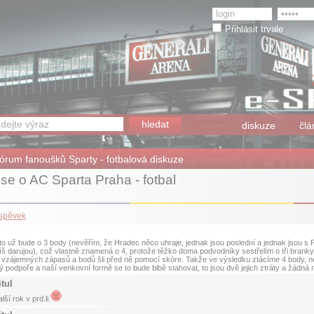
Přihlásit trvale
diskuze
člá
fórum fanoušků Sparty - fotbalová diskuze
se o AC Sparta Praha - fotbal
íspěvek
o už bude o 3 body (nevěřím, že Hradec něco uhraje, jednak jsou poslední a jednak jsou s P
š darujou), což vlastně znamená o 4, protože těžko doma podvodníky sestřelím o tři branky
i vzájemných zápasů a bodů šli před ně pomocí skóre. Takže ve výsledku ztácíme 4 body, ne
 podpoře a naší venkovní formě se to bude blbě stahovat, to jsou dvě jejich ztráty a žádná 
itul
lší rok v prd.li.