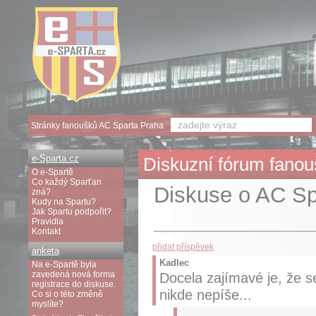
Stránky fanoušků AC Sparta Praha
e-Sparta.cz
Diskuzní fórum fanouš
O e-Spartě
Co každý Sparťan
Diskuse o AC Spa
zná?
Kudy na Spartu?
Jak Spartu podpořit?
Pravidla
Kontakt
přidat příspěvek
anketa
Kadlec
Na e-Spartě byla
zavedená nová forma
Docela zajímavé je, že se
registrace do diskuse.
nikde nepíše...
Co si o této změně
myslíte?