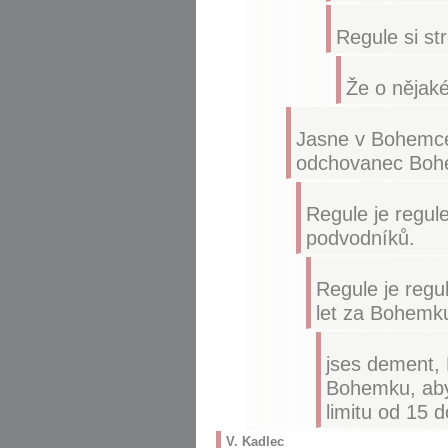
Regule si st
Že o nějak
Jasne v Bohemce 
odchovanec Boh
Regule je regule
podvodníků.
Regule je regu
let za Bohemku.
jses dement, 
Bohemku, aby 
limitu od 15 
V. Kadlec