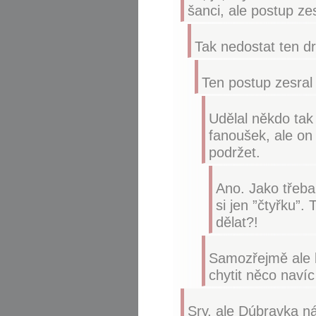
šanci, ale postup ze
Tak nedostat ten dr
Ten postup zesral
Udělal někdo tak
fanoušek, ale on 
podržet.
Ano. Jako třeba
si jen ”čtyřku”.
dělat?!
Samozřejmě ale 
chytit něco navíc
Sry, ale Dúbravka ná