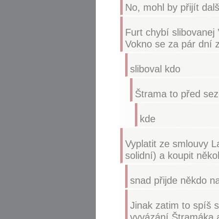
No, mohl by přijít dalš
Furt chybí slibovanej
Vokno se za pár dní 
sliboval kdo
Štrama to před se
kde
Vyplatit ze smlouvy L
solidní) a koupit něk
snad přijde někdo na
Jinak zatim to spíš 
vyvázání Štramáka a