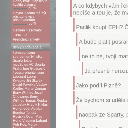
Dobrý krok. Zlepšilo to
A co kdybych vám řekl
kvalitu diskuse.
50 %
nepíše a tou je, že m
Chyba. Fórum má být
přístupné více
přispěvatelům.
50 %
Paclik koupí EPH? Č
Celkem hlasovalo:
19841 lidí.
Předchozí ankety
A bude platit posr
nejvyhledávanější
fromsport.com
ne to ne, tvojí ma
sportlemon.tv
lístky
Sparta fotbal
myp2p.eu
AC Sparta
Praha
Igor Gluščevič
Já přesně neroz
livescorehunter.com
Leonard Leony
Kweuke
Jiří Skalák
Jako podíl Plzně?
David Pavelka
Václav
Kadlec
Martin Zeman
Bony Wilfried
Jozef
Chovanec
Bony
Že bychom si udělal
Wilfried
Tomáš Řepka
Jaroslav Hřebík
Niklas
Hoheneder
Adiaba
Bondoa
Tomáš
naopak ze Sparty, p
Rosický
Quan Mac
Hong
Vladimír Labant
Petr Putz
Marek