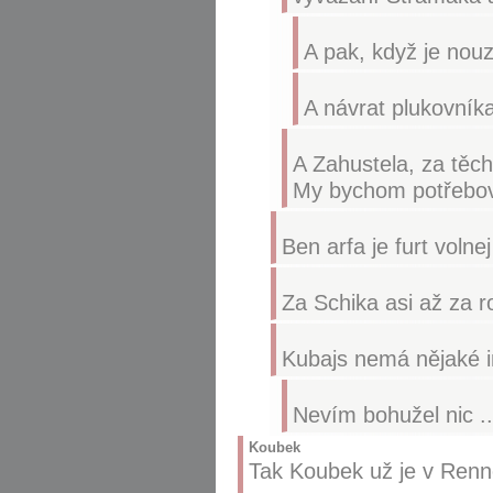
A pak, když je no
A návrat plukovník
A Zahustela, za těch
My bychom potřebova
Ben arfa je furt volne
Za Schika asi až za r
Kubajs nemá nějaké i
Nevím bohužel nic ..
Koubek
Tak Koubek už je v Renn