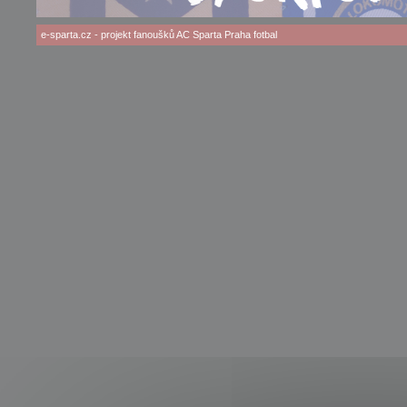
e-sparta.cz
- projekt fanoušků
AC Sparta Praha
fotbal