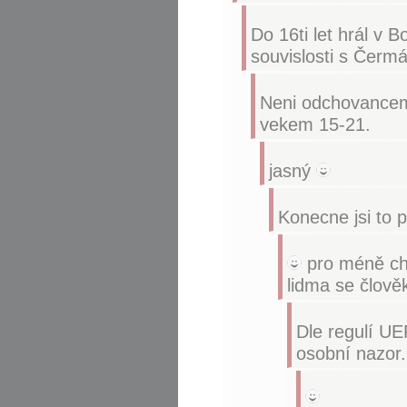
Do 16ti let hrál v
souvislosti s Čermá
Neni odchovancem
vekem 15-21.
jasný
Konecne jsi to p
pro méně chá
lidma se člově
Dle regulí UE
osobní nazor.