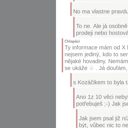
No ma vlastne pravdu
To ne. Ale já osobně
prodeji nebo hostov
Chlapáci
Ty informace mám od X li
nejsem jediný, kdo to sem
nějaké hovadiny. Nemám t
se ukáže
. Já doufám, 
s Kozáčikem to byla t
Ano 1z 10 vêci nebyl
potřebuješ ;-) Jak 
Jak jsem psal již n
být, vůbec nic to 