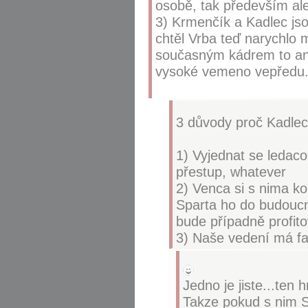
osobě, tak především ale
3) Krmenčík a Kadlec jso
chtěl Vrba teď narychlo m
současným kádrem to ani
vysoké vemeno vepředu
3 důvody proč Kadlec
1) Vyjednat se ledaco
přestup, whatever
2) Venca si s nima k
Sparta ho do budoucna
bude případně profito
3) Naše vedení má fa
Jedno je jiste...ten 
Takze pokud s nim S