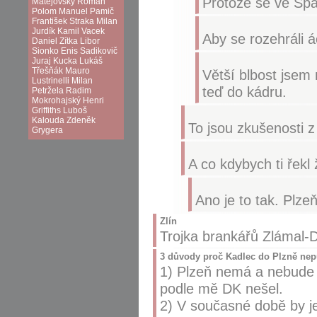
Protože se ve Spa
Matějovský
Roman
Polom
Manuel Pamič
František Straka
Milan
Jurdík
Kamil Vacek
Aby se rozehráli á
Daniel Zítka
Libor
Sionko
Enis Sadikovič
Juraj Kucka
Lukáš
Třešňák
Mauro
Větší blbost jsem 
Lustrinelli
Milan
teď do kádru.
Petržela
Radim
Mokrohajský
Henri
Griffiths
Luboš
Kalouda
Zdeněk
To jsou zkušenosti z 
Grygera
A co kdybych ti řekl
Ano je to tak. Plzeň
Zlín
Trojka brankářů Zlámal-D
3 důvody proč Kadlec do Plzně nep
1) Plzeň nemá a nebude 
podle mě DK nešel.
2) V současné době by jeh