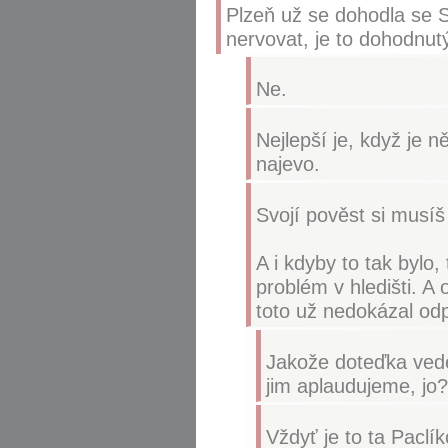
Plzeň už se dohodla se 
nervovat, je to dohodnu
Ne.
Nejlepší je, když je n
najevo.
Svojí pověst si musí
A i kdyby to tak bylo
problém v hledišti. A
toto už nedokázal odp
Jakože doteďka vede
jim aplaudujeme, jo
Vždyť je to ta Paclí