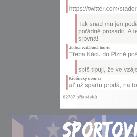
https://twitter.com/sta
Tak snad mu jen podě
pořádně prosadit. A t
srovná!
Jedna vzdálená teorie
Třeba Kácu do Plzně poš
spíš tipuji, že ve vz
Křetínský demisi
ať už spartu prodá, na t
82787 příspěvků