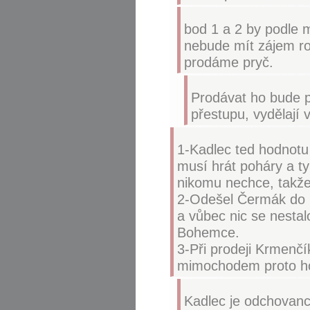
bod 1 a 2 by podle 
nebude mít zájem ro
prodáme pryč.
Prodávat ho bude p
přestupu, vydělají v
1-Kadlec ted hodnotu 
musí hrát poháry a ty
nikomu nechce, takže
2-Odešel Čermák do Pl
a vůbec nic se nestal
Bohemce.
3-Při prodeji Krmenčí
mimochodem proto ho
Kadlec je odchovance