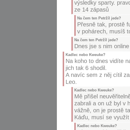
výsledky sparty. prav
ze 14 zápasů
Na čem ten Petržíl jede?
Přesně tak, prostě f
v pohárech, musíš to
Na čem ten Petržíl jede?
Dnes jse s nim online
Kadlec nebo Kweuke?
Na koho to dnes vidíte na
jich tak 6 shodil.
A navíc sem z něj cítil za
Leo.
Kadlec nebo Kweuke?
Mě přišel neuvěřiteln
zabrali a on už byl v
vážně, on je prostě t
Káďu, musí se využít 
Kadlec nebo Kweuke?