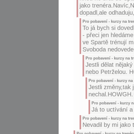
jako trenéra.Navíc,N
dopadl,ale odhaduju
Pro pobavení - kurzy na tre
To já bych si doved
- přeci jen hledáme 
ve Spartě trénují m
Svoboda nedovede vé
Pro pobavení - kurzy na t
Jestli dělat něja
nebo Petrželou.
Pro pobavení - kurzy na 
Jestli změny,tak
nechal.HOWGH.
Pro pobavení - kurzy n
Já to uctívání a
Pro pobavení - kurzy na tre
Nevadil by mi jako 
Pro pobavení - kurzy na trenér