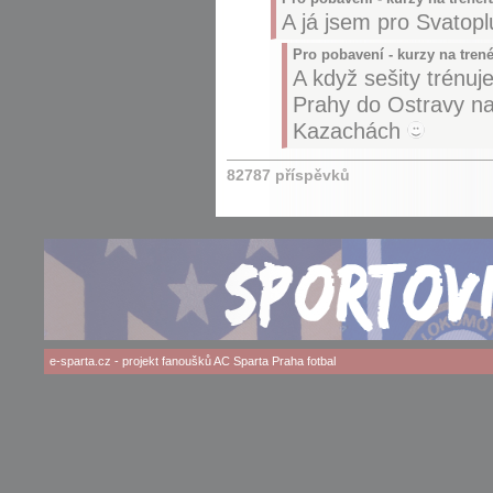
A já jsem pro Svatop
Pro pobavení - kurzy na tren
A když sešity trénuj
Prahy do Ostravy na
Kazachách
82787 příspěvků
e-sparta.cz
- projekt fanoušků
AC Sparta Praha
fotbal