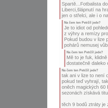
Spartě...Fotbalista do
Liberci,šlápnutí na h
jen o střelci, ale i o 
Na čem ten Petržíl jede?
Je to idiot od pohle
z výhry a remízy pr
Pokud budou v lize 
pohárů nemusej vůb
Na čem ten Petržíl jede?
Mě to je fuk, klidně
dostatečně daleko 
Na čem ten Petržíl jede?
tak ani v lize to nen
pokud teď vyhrají, ta
oněch magických 60 b
sezonách získává titu
těch 9 bodů ztráty j