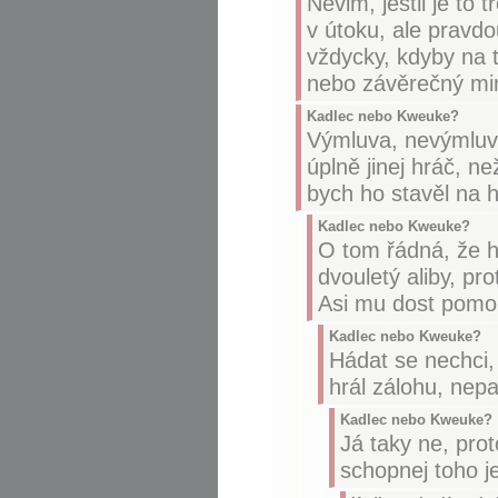
Nevim, jestli je to 
v útoku, ale pravdo
vždycky, kdyby na 
nebo závěrečný mi
Kadlec nebo Kweuke?
Výmluva, nevýmluva,
úplně jinej hráč, n
bych ho stavěl na h
Kadlec nebo Kweuke?
O tom řádná, že hr
dvouletý aliby, pro
Asi mu dost pomohl
Kadlec nebo Kweuke?
Hádat se nechci,
hrál zálohu, nep
Kadlec nebo Kweuke?
Já taky ne, prot
schopnej toho j