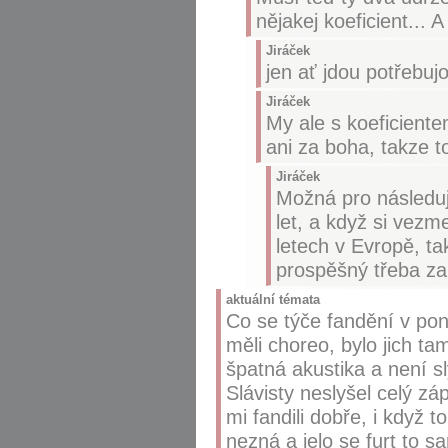
nějakej koeficient...
Jiráček
jen ať jdou potřebujo
Jiráček
My ale s koeficient
ani za boha, takze t
Jiráček
Možná pro následují
let, a když si vezm
letech v Evropě, t
prospěšný třeba za
aktuální témata
Co se týče fandění v po
měli choreo, bylo jich ta
špatná akustika a není s
Slávisty neslyšel celý zápa
mi fandili dobře, i když t
nezná a jelo se furt to sa