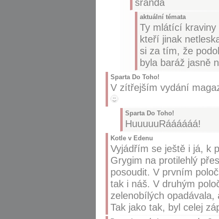
sranda
aktuální témata
Ty mlátící kraviny 
kteří jinak netlesk
si za tím, že podo
byla baráž jasně 
Sparta Do Toho!
V zítřejším vydání maga
Sparta Do Toho!
HuuuuuRáááááá!
Kotle v Edenu
Vyjádřím se ještě i já, k
Grygim na protilehlý pře
posoudit. V prvním poloč
tak i náš. V druhým poloč
zelenobílých opadávala, 
Tak jako tak, byl celej z