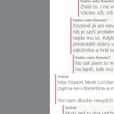
Kadlec nebo Kweuke
Znáš to, i na 
Václav vůl, ví
Kadlec nebo Kweuke?
Osobně já ani nev
něj je spíš problé
nejde mu to. Kdyb
předvádět dobrý v
záložníka a hrál t
Kadlec nebo Kweuke?
No tak jsem to my
na lajně, kde mu 
Jiráček
http://isport.blesk.cz/cl
zajima-se-i-fiorentina-a-
Ten tam dlouho nevydrží
Jiráček
Musí teď ty dva udrže