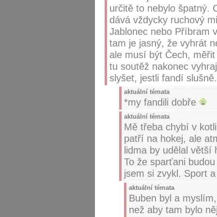
určitě to nebylo špatný.
dává vždycky ruchový mi
Jablonec nebo Příbram v 
tam je jasný, že vyhrát 
ale musí být Čech, měřit
tu soutěž nakonec vyhraj
slyšet, jestli fandí slušně.
aktuální témata
*my fandili dobře
aktuální témata
Mě třeba chybí v kotl
patří na hokej, ale at
lidma by udělal větší 
To že sparťani budou
jsem si zvykl. Sport 
aktuální témata
Buben byl a myslím, ž
než aby tam bylo něj