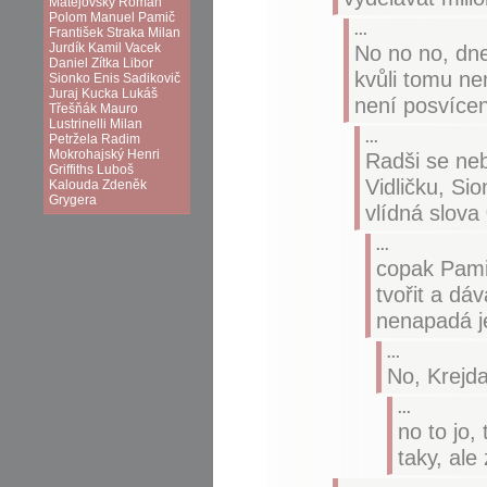
Matějovský
Roman
Polom
Manuel Pamič
...
František Straka
Milan
Jurdík
Kamil Vacek
No no no, dne
Daniel Zítka
Libor
kvůli tomu n
Sionko
Enis Sadikovič
Juraj Kucka
Lukáš
není posvícen
Třešňák
Mauro
Lustrinelli
Milan
...
Petržela
Radim
Mokrohajský
Henri
Radši se neb
Griffiths
Luboš
Vidličku, Si
Kalouda
Zdeněk
Grygera
vlídná slova
...
copak Pamič
tvořit a dá
nenapadá je
...
No, Krejda
...
no to jo,
taky, ale