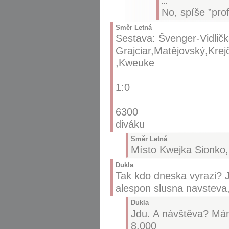
...
No, spíše ”pro
Směr Letná
Sestava: Švenger-Vidlič
Grajciar,Matějovský,Krej
,Kweuke
1:0
6300
diváku
Směr Letná
Místo Kwejka Sionko, 
Dukla
Tak kdo dneska vyrazi? J
alespon slusna navsteva,
Dukla
Jdu. A návštěva? Mám
8,000