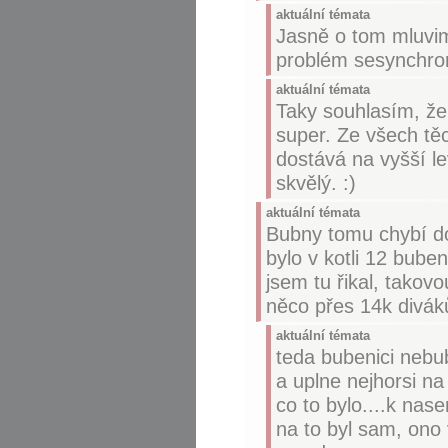
aktuální témata
Jasně o tom mluvim
problém sesynchroni
aktuální témata
Taky souhlasím, že 
super. Ze všech tě
dostává na vyšší le
skvělý. :)
aktuální témata
Bubny tomu chybí dos
bylo v kotli 12 bube
jsem tu řikal, takovo
něco přes 14k diváků
aktuální témata
teda bubenici nebub
a uplne nejhorsi n
co to bylo....k nas
na to byl sam, ono 