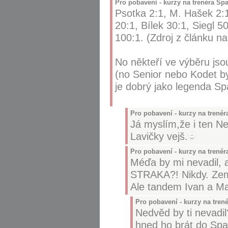
Pro pobavení - kurzy na trenéra Spa
Psotka 2:1, M. Hašek 2:1
20:1, Bílek 30:1, Siegl 5
100:1. (Zdroj z článku na
No někteří ve výběru jsou
(no Senior nebo Kodet by
je dobrý jako legenda Spar
Pro pobavení - kurzy na trenér
Já myslím,že i ten Ne
Lavičky vejš.
Pro pobavení - kurzy na trenér
Méďa by mi nevadil, a
STRAKA?! Nikdy. Zema
Ale tandem Ivan a Mat
Pro pobavení - kurzy na tren
Nedvěd by ti nevadi
hned ho brát do Spar