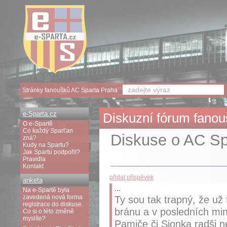
Stránky fanoušků AC Sparta Praha
e-Sparta.cz
Diskuzní fórum fanouš
O e-Spartě
Co každý Sparťan
Diskuse o AC Spa
zná?
Kudy na Spartu?
Jak Spartu podpořit?
Pravidla
Kontakt
přidat příspěvek
anketa
...
Na e-Spartě byla
zavedená nová forma
Ty sou tak trapný, že už 
registrace do diskuse.
bránu a v posledních min
Co si o této změně
myslíte?
Pamiče či Sionka radši ne