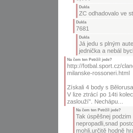
Dukla
ZC odhadovalo ve s
Dukla
7681
Dukla
Já jedu s plným aut
jednička a nebál by
Na čem ten Petržíl jede?
http://fotbal.sport.cz/cl
milanske-rossoneri.html
Získali 4 body s Bělorus
V lize ztrácí po 14ti kol
zaslouží”. Nechápu...
Na čem ten Petržíl jede?
Tak úspěšnej podzim -
nepropadli,snad postou
mohli,určitě hodně hrá