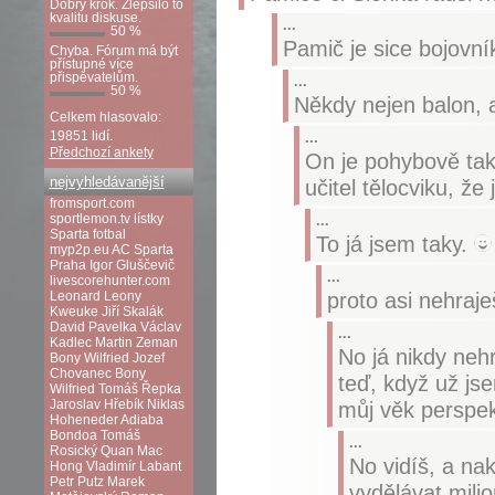
Dobrý krok. Zlepšilo to
kvalitu diskuse.
...
50 %
Pamič je sice bojovní
Chyba. Fórum má být
přístupné více
přispěvatelům.
...
50 %
Někdy nejen balon, a
Celkem hlasovalo:
19851 lidí.
...
Předchozí ankety
On je pohybově tak
nejvyhledávanější
učitel tělocviku, 
fromsport.com
sportlemon.tv
lístky
...
Sparta fotbal
To já jsem taky.
myp2p.eu
AC Sparta
Praha
Igor Gluščevič
...
livescorehunter.com
proto asi nehraj
Leonard Leony
Kweuke
Jiří Skalák
David Pavelka
Václav
...
Kadlec
Martin Zeman
No já nikdy nehr
Bony Wilfried
Jozef
Chovanec
Bony
teď, když už js
Wilfried
Tomáš Řepka
Jaroslav Hřebík
Niklas
můj věk perspek
Hoheneder
Adiaba
Bondoa
Tomáš
...
Rosický
Quan Mac
No vidíš, a na
Hong
Vladimír Labant
Petr Putz
Marek
vydělávat milio