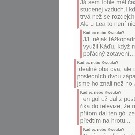
Já sem tohle měl čas
studenej vzduch.I kd
trvá než se rozdejc
Ale u Lea to není ni
Kadlec nebo Kweuke?
JJ, nějak těžkopádn
využil Káďu, když 
pořádný zotavení...
Kadlec nebo Kweuke?
Ideálně oba dva, ale t
posledních dvou zápas
jsme ho znali než ho 
Kadlec nebo Kweuke?
Ten gól už dal z pos
řiká do televize, že 
přitom dal ten gól z
předtím na hrotu...
Kadlec nebo Kweuke?