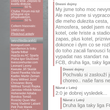
Dobrý krok. Zlepšilo to
kvalitu diskuse.
Dnesni dojmy
50 %
My jsme toho moc nevymysl
Chyba. Fórum má být
Ale neco jsme si vypracov
přístupné více
přispěvatelům.
dle meho dulezita cesta, 
50 %
Atmosfera, sedel jsem na
Celkem hlasovalo:
19853 lidí.
kotel, cele hriste a stadi
Předchozí ankety
zapas, plus kotel, prizni
nejvyhledávanější
dokonce i dym co se rozl
fromsport.com
sportlemon.tv
lístky
do toho zacali fanousci fa
Sparta fotbal
vypadat nas standart na 
myp2p.eu
AC Sparta
Praha
Igor Gluščevič
FCB, druha liga, taky lig
livescorehunter.com
Leonard Leony
Kweuke
Jiří Skalák
Dnesni dojmy
David Pavelka
Václav
Pochvalu si zaslouží 
Kadlec
Martin Zeman
choreo.. naše fans n
Bony Wilfried
Jozef
Chovanec
Bony
Wilfried
Tomáš Řepka
Návrat z Letný
Jaroslav Hřebík
Niklas
2:0 je dobrej vysledek...
Hoheneder
Adiaba
Bondoa
Tomáš
Návrat z Letný
Rosický
Quan Mac
Hong
Vladimír Labant
Druha liga taky liga 
Petr Putz
Marek