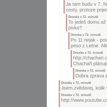
Ja tam budu v 7. N
cesty, protoze po
Dneska v 72. minutě
To jedeš domu až 
pivko?
Dneska v 72. minutě
Po 11 nejak - pos
peso z Letne. Al
Dneska v 72. minutě
http://chachari
Chachaři plánujo
Dneska v 72. minutě
Dobra zprava 
Dneska v 72. minutě
Jsem zvědavej, kolik 
Dneska v 72. minutě
http://www.youtube