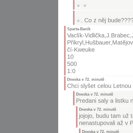
. Co z něj bude???
Sparta-Baník
Vaclík-Vidlička,J.Brabec
Přikryl,Hušbauer,Matějov
čí-Kweuke
10
500
1:0
Dneska v 72. minutě
Chci slyšet celou Letno
Dneska v 72. minutě
Predani saly a listku 
Dneska v 72. minutě
jojojo, budu tam už 
nenastupovali až v 
Dneska v 72. minutě