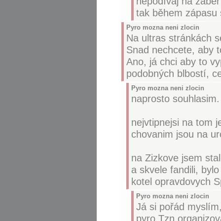
nepodívaj na záběr 
tak během zápasu s
Pyro mozna neni zlocin
Na ultras stránkách s
Snad nechcete, aby to
Ano, já chci aby to vy
podobných blbostí, ce
Pyro mozna neni zlocin
naprosto souhlasim.
nejvtipnejsi na tom j
chovanim jsou na uro
na Zizkove jsem stal 
a skvele fandili, by
kotel opravdovych Spa
Pyro mozna neni zlocin
Já si pořád myslím,
pyro.Tzn.organizo