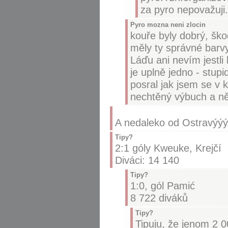
za pyro nepovažuji.
Pyro mozna neni zlocin
kouře byly dobrý, ško
měly ty správné barvy.
Láďu ani nevím jestli 
je uplně jedno - stup
posral jak jsem se v ko
nechtěný výbuch a něk
A nedaleko od Ostravýý
Tipy?
2:1 góly Kweuke, Krejčí
Diváci: 14 140
Tipy?
1:0, gól Pamić
8 722 diváků
Tipy?
Tipuju, že jenom 2 0