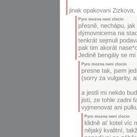
jinak opakovani Zizkova, 
Pyro mozna neni zlocin
přesně, nechápu, jak
dýmovnicema na stadio
tenkrát sejmuli podav
pak tim akorát nase*
Jedině bengály se mi l
Pyro mozna neni zlocin
presne tak, jsem je
(sorry za vulgarity,
a jestli mi nekdo bud
jisti, ze tohle zadni
vyjmenovat ani pulku
Pyro mozna neni zlocin
klidně ať kotel ví
nějaký kvalitní, ta