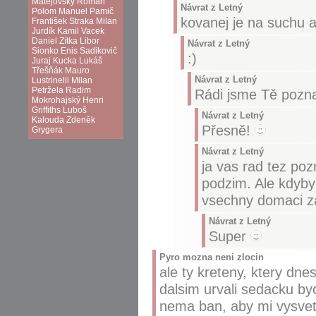
Matějovský
Roman
Návrat z Letný
Polom
Manuel Pamič
kovanej je na suchu 
František Straka
Milan
Jurdík
Kamil Vacek
Daniel Zítka
Libor
Návrat z Letný
Sionko
Enis Sadikovič
:)
Juraj Kucka
Lukáš
Třešňák
Mauro
Návrat z Letný
Lustrinelli
Milan
Petržela
Radim
Rádi jsme Tě pozna
Mokrohajský
Henri
Griffiths
Luboš
Návrat z Letný
Kalouda
Zdeněk
Přesně!
Grygera
Návrat z Letný
ja vas rad tez poz
podzim. Ale kdyby 
vsechny domaci z
Návrat z Letný
Super
Pyro mozna neni zlocin
ale ty kreteny, ktery dn
dalsim urvali sedacku by
nema ban, aby mi vysvetli