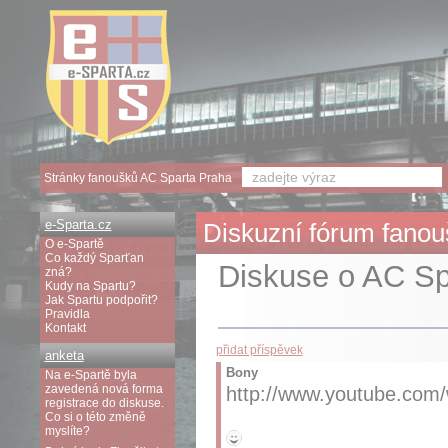
Stránky fanoušků AC Sparta Praha
e-Sparta.cz
Diskuzní fórum fanouš
O e-Spartě
Co každý Sparťan
Diskuse o AC Spa
zná?
Kudy na Spartu?
Jak Spartu podpořit?
Pravidla
Kontakt
přidat příspěvek
anketa
Bony
Na e-Spartě byla
zavedená nová forma
http://www.youtube.co
registrace do diskuse.
Co si o této změně
myslíte?