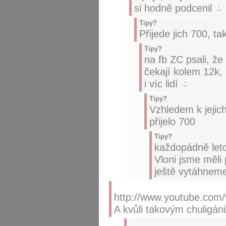
si hodně podcenil
Tipy?
Přijede jich 700, ta
Tipy?
na fb ZC psali, že 
čekají kolem 12k, 
i víc lidí
Tipy?
Vzhledem k jejic
přijelo 700
Tipy?
každopádně leto
Vloni jsme měli
ještě vytáhnem
http://www.youtube.co
A kvůli takovým chuligán