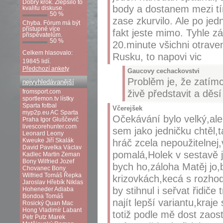
Dobrý krok. Zlepšilo to
body a dostanem mezi tí
kvalitu diskuse.
50 %
zase zkurvilo. Ale po jedn
Chyba. Fórum má být
přístupné více
fakt jeste mimo. Tyhle z
přispěvatelům.
50 %
20.minute všichni otraven
Celkem hlasovalo:
Rusku, to napovi vic
19845 lidí.
Předchozí ankety
Gaucovy cechackovstvi
Problěm je, že zatímc
nejvyhledávanější
živě představit a děsí
fromsport.com
sportlemon.tv
lístky
Sparta fotbal
Včerejšek
myp2p.eu
AC Sparta
Očekávání bylo velký,ale
Praha
Igor Gluščevič
livescorehunter.com
sem jako jedničku chtěl
Leonard Leony
Kweuke
Jiří Skalák
hráč zcela nepoužitelnej
David Pavelka
Václav
pomalá,Holek v sestavě j
Kadlec
Martin Zeman
Bony Wilfried
Jozef
bych ho,záloha Matěj jo,
Chovanec
Bony
Wilfried
Tomáš Řepka
krizovkách,kecá s rozho
Jaroslav Hřebík
Niklas
by stihnul i seřvat řidi
Hoheneder
Adiaba
Bondoa
Tomáš
najít lepší variantu,kraj
Rosický
Quan Mac
Hong
Vladimír Labant
totiž podle mě dost zaost
Petr Putz
Marek