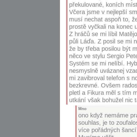
překulované, koních mís
Včera jsme v nejlepší sm
musí nechat aspoň to, ž
prostě vyčkali na konec u
Z hráčů se mi líbil Matě
půli Láďa. Z posil se mi
že by třeba posilou být m
něco ve stylu Sergio Pete
Systém se mi nelíbí. Hyb
nesmyslně uvázanej vza
mi zavibroval telefon s no
bezkrevné. Ovšem radost
pletl a Fikura měl s tím
utkání však bohužel nic 
Mno
ono když nemáme pravé
souhlas, je to zoufal
více pořádných šancí.