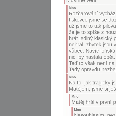
Musíme věřit.
Mno
Rozčarování vychází 
tiskovce jsme se doz
už jsme to tak pilov
že je to spíše z no
hrát jediný klasický 
nehrál, zbytek jsou 
vůbec. Navíc loňská
nic, by nastala opě
Teď to však není na 
Tady opravdu nezbej
Mno
Na to, jak tragicky j
Matějem, jsme si ješ
Mno
Matěj hrál v první p
Mno
Nesouhlasím, nezaz