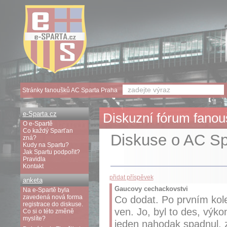
Stránky fanoušků AC Sparta Praha
e-Sparta.cz
Diskuzní fórum fanouš
O e-Spartě
Co každý Sparťan
Diskuse o AC Spa
zná?
Kudy na Spartu?
Jak Spartu podpořit?
Pravidla
Kontakt
přidat příspěvek
anketa
Gaucovy cechackovstvi
Na e-Spartě byla
zavedená nová forma
Co dodat. Po prvním kole
registrace do diskuse.
ven. Jo, byl to des, výkon
Co si o této změně
myslíte?
jeden nahodak spadnul, z