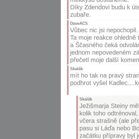
Díky Zdendovi budu k úte
zubaře.
DaveACS
Vůbec nic jsi nepochopil
Ta moje reakce ohledně to
a Ščasného čeká odvolání,
jednom nepovedeném zápa
přečetl moje další koment
Skalák
mít ho tak na pravý str
podhrot vyšel Kadlec....k
Skalák
Ježišmarja Steiny měl
kolik toho odtrénoval
včera strašně (ale př
pasu si Láďa nebo Boř
začátku přípravy byl j