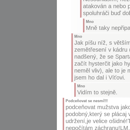
atakován a nebo p
spoluhráči buď do
Mno
Mně taky nepřipa
Mno
Jak píšu níž, s větší
zemětřesení v kádru (
nadšený, že se Sparta
začít hysterčit jako h
neměl vliv), ale to j
jsem ho dal i Víťovi.
Mno
Vidím to stejně.
Podceňovat se nesmí!!!
podceňovat mužstva jako 
podobný,který se plácaj v
udržení,je velice ošidn
nepočítám záchranu!LM,E