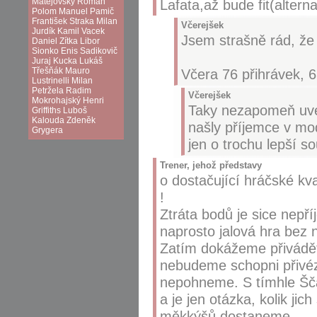
Matějovský
Roman
Lafata,až bude fit(altern
Polom
Manuel Pamič
František Straka
Milan
Včerejšek
Jurdík
Kamil Vacek
Jsem strašně rád, že 
Daniel Zítka
Libor
Sionko
Enis Sadikovič
Juraj Kucka
Lukáš
Třešňák
Mauro
Včera 76 přihrávek, 
Lustrinelli
Milan
Petržela
Radim
Včerejšek
Mokrohajský
Henri
Taky nezapomeň uvést
Griffiths
Luboš
Kalouda
Zdeněk
našly příjemce v mod
Grygera
jen o trochu lepší s
Trener, jehož představy
o dostačující hráčské kva
!
Ztráta bodů je sice nepří
naprosto jalová hra bez 
Zatím dokážeme přivádět
nebudeme schopni přivéz
nepohneme. S tímhle Šč
a je jen otázka, kolik jic
měkkýšů dostaneme.