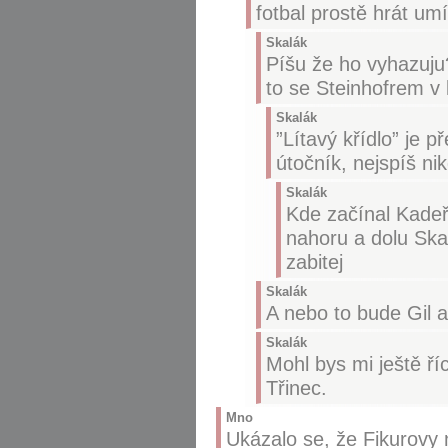
fotbal prostě hrát umí
Skalák
Píšu že ho vyhazuju?
to se Steinhofrem v k
Skalák
”Lítavý křídlo” je 
útočník, nejspíš ni
Skalák
Kde začínal Kadeř
nahoru a dolu Ska
zabitej
Skalák
A nebo to bude Gil 
Skalák
Mohl bys mi ještě ří
Třinec.
Mno
Ukázalo se, že Fikurovy 