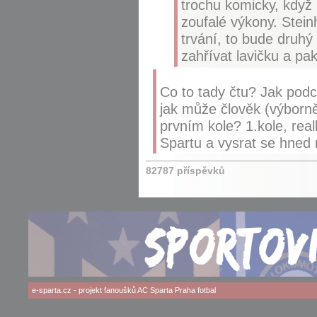
trochu komicky, když
zoufalé výkony. Stei
trvání, to bude druhý 
zahřívat lavičku a pak
Co to tady čtu? Jak podc
jak může člověk (výborn
prvním kole? 1.kole, rea
Spartu a vysrat se hned 
82787 příspěvků
e-sparta.cz
- projekt fanoušků
AC Sparta Praha
fotbal