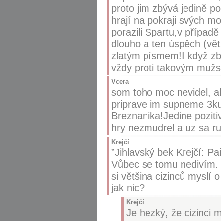
proto jim zbývá jedině po
hrají na pokraji svých mo
porazili Spartu,v případě
dlouho a ten úspěch (větš
zlatým písmem!I když zb
vždy proti takovým mužs
Vcera
som toho moc nevidel, al
priprave im supneme 3k
Breznanika!Jedine pozit
hry nezmudrel a uz sa ru
Krejčí
”Jihlavský bek Krejčí: P
Vůbec se tomu nedivím. 
si většina cizinců myslí o 
jak nic?
Krejčí
Je hezký, že cizinci 