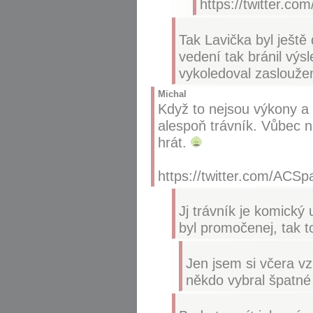
https://twitter.c
Tak Lavička byl ještě
vedení tak bránil výsl
vykoledoval zaslouže
Michal
Když to nejsou výkony a 
alespoň trávník. Vůbec 
hrát.
https://twitter.com/ACS
Jj trávník je komický
byl promočenej, tak t
Jen jsem si včera v
někdo vybral špatné 