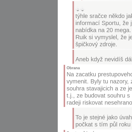
týhle sračce někdo ja
informací Sportu, že 
nabídka na 20 mega.
Ruik si vymyslel, že 
špičkový zdroje.
Aneb když nevidíš dál 
Obrana
Na zacatku prestupoveho 
vymenit. Byly tu nazory, z
souhra stavajicich a ze j
t.j., ze budovat souhru 
radeji riskovat nesehrano
To je stejné jako úva
počkat s tím půl roku