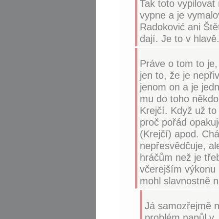
Tak toto vypilovat 
vypne a je vymalov
Radoković ani Štět
dají. Je to v hlavě.
Práve o tom to je,
jen to, že je nepř
jenom on a je jedno
mu do toho někdo 
Krejčí. Když už to
proč pořád opakuj
(Krejčí) apod. Ch
nepřesvědčuje, ale
hráčům než je tře
včerejším výkonu 
mohl slavnostně n
Já samozřejmě ne
problém napůl v J