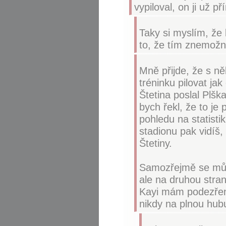
vypiloval, on ji už př
Taky si myslím, že
to, že tím znemožn
Mně přijde, že s ně
tréninku pilovat jak
Štetina poslal Plška
bych řekl, že to je
pohledu na statisti
stadionu pak vidíš,
Štetiny.
Samozřejmě se může
ale na druhou stran
Kayi mám podezření
nikdy na plnou hub