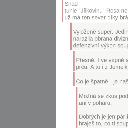
Snad
tuhle ”Jílkovinu” Rosa n
už má ten sever díky br
Vyloženě super. Jediné
narazila obrana divizn
defenzivní výkon sou
Přesně. I ve vápně si
prču. A to i z Jemel
Co je špatně - je na
Možná se zkus podí
ani v poháru.
Dobrých je jen pár 
hraješ to, co ti sou