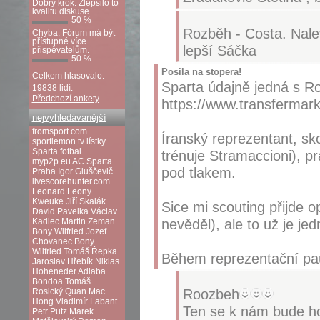
Dobrý krok. Zlepšilo to
kvalitu diskuse.
50 %
Rozběh - Costa. Nale
Chyba. Fórum má být
přístupné více
lepší Sáčka
přispěvatelům.
50 %
Posila na stopera!
Celkem hlasovalo:
Sparta údajně jedná s 
19838 lidí.
Předchozí ankety
https://www.transfermark
nejvyhledávanější
fromsport.com
Íranský reprezentant, sko
sportlemon.tv
lístky
Sparta fotbal
trénuje Stramaccioni), pr
myp2p.eu
AC Sparta
pod tlakem.
Praha
Igor Gluščevič
livescorehunter.com
Leonard Leony
Kweuke
Jiří Skalák
Sice mi scouting přijde o
David Pavelka
Václav
nevěděl), ale to už je jed
Kadlec
Martin Zeman
Bony Wilfried
Jozef
Chovanec
Bony
Wilfried
Tomáš Řepka
Během reprezentační pau
Jaroslav Hřebík
Niklas
Hoheneder
Adiaba
Bondoa
Tomáš
Roozbeh
Rosický
Quan Mac
Hong
Vladimír Labant
Ten se k nám bude ho
Petr Putz
Marek