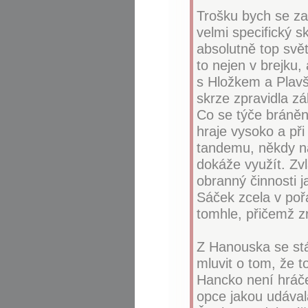
Trošku bych se za
velmi specifický s
absolutně top svět
to nejen v brejku,
s Hložkem a Plavši
skrze zpravidla zá
Co se týče bránění
hraje vysoko a při
tandemu, někdy nao
dokáže využít. Zvl
obranný činnosti j
Sáček zcela v poř
tomhle, přičemž z
Z Hanouska se stá
mluvit o tom, že t
Hancko není hráče
opce jakou udával