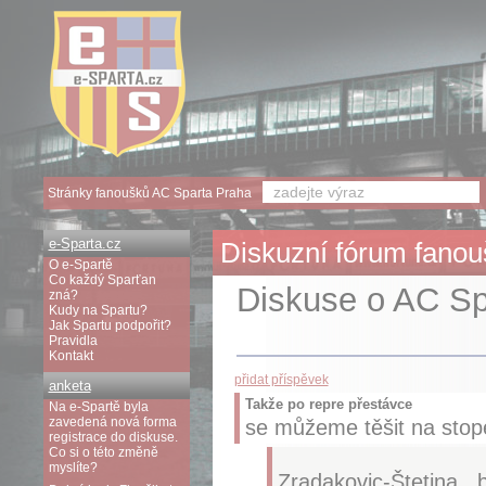
Stránky fanoušků AC Sparta Praha
e-Sparta.cz
Diskuzní fórum fanouš
O e-Spartě
Co každý Sparťan
Diskuse o AC Spa
zná?
Kudy na Spartu?
Jak Spartu podpořit?
Pravidla
Kontakt
přidat příspěvek
anketa
Takže po repre přestávce
Na e-Spartě byla
zavedená nová forma
se můžeme těšit na stop
registrace do diskuse.
Co si o této změně
myslíte?
Zradakovic-Štetina ,