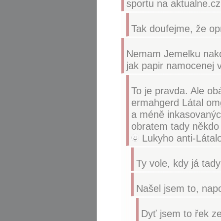
sportu na aktualne.c
Tak doufejme, že op
Nemam Jemelku nakouk
jak papir namocenej v
To je pravda. Ale o
ermahgerd Látal om
a méně inkasovaných 
obratem tady někdo 
Lukyho anti-Látal
Ty vole, kdy já tad
Našel jsem to, nap
Dyť jsem to řek ze