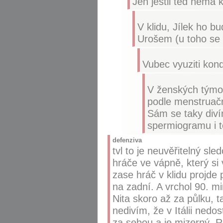
Jen jestli ted nema 
V klidu, Jílek ho b
Urošem (u toho se 
Vubec vyuziti kon
V ženských týmo
podle menstruačn
Sám se taky diví
spermiogramu i 
defenziva
tvl to je neuvěřitelný sl
hráče ve vápně, který si 
zase hráč v klidu projde
na zadní. A vrchol 90. m
Nita skoro až za půlku,
nedivím, že v Itálii ned
za sebou a je mizerný. 