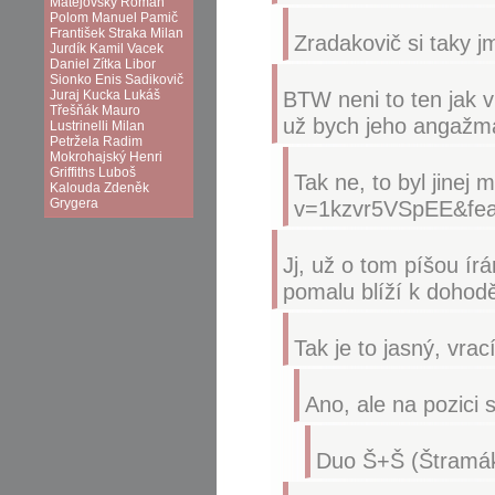
Matějovský
Roman
Polom
Manuel Pamič
František Straka
Milan
Zradakovič si taky j
Jurdík
Kamil Vacek
Daniel Zítka
Libor
Sionko
Enis Sadikovič
BTW neni to ten jak 
Juraj Kucka
Lukáš
Třešňák
Mauro
už bych jeho angažmá
Lustrinelli
Milan
Petržela
Radim
Mokrohajský
Henri
Griffiths
Luboš
Tak ne, to byl jinej
Kalouda
Zdeněk
Grygera
v=1kzvr5VSpEE&fea
Jj, už o tom píšou ír
pomalu blíží k dohod
Tak je to jasný, vra
Ano, ale na pozici 
Duo Š+Š (Štramák