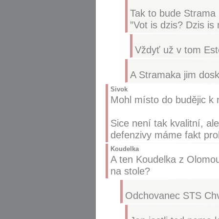
Tak to bude Strama n
”Vot is dzis? Dzis is 
Vždyť už v tom Est
A Stramaka jim dosk
Sivok
Mohl místo do budějic k
Sice není tak kvalitní, a
defenzivy máme fakt pro
Koudelka
A ten Koudelka z Olomouc
na stole?
Odchovanec STS Chvoj