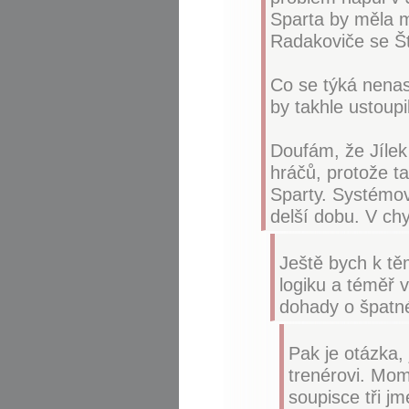
Sparta by měla m
Radakoviče se Št
Co se týká nenasa
by takhle ustoupi
Doufám, že Jílek
hráčů, protože t
Sparty. Systémov
delší dobu. V chy
Ještě bych k tě
logiku a téměř 
dohady o špatné
Pak je otázka, 
trenérovi. Mom
soupisce tři jm