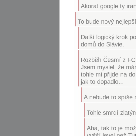
Akorat google ty iran
To bude nový nejlepš
Další logický krok
domů do Slávie.
Rozběh Česmí z FC Tr
Jsem myslel, že mám
tohle mi přijde na d
jak to dopadlo...
A nebude to spíše 
Tohle smrdí zlatý
Aha, tak to je mož
vyšší level než Tu