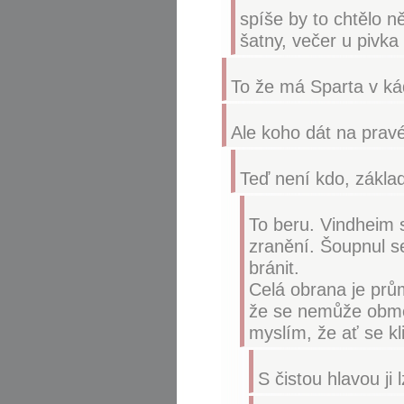
spíše by to chtělo 
šatny, večer u pivka
To že má Sparta v ká
Ale koho dát na prav
Teď není kdo, zákla
To beru. Vindheim s
zranění. Šoupnul s
bránit.
Celá obrana je prů
že se nemůže obměn
myslím, že ať se k
S čistou hlavou ji