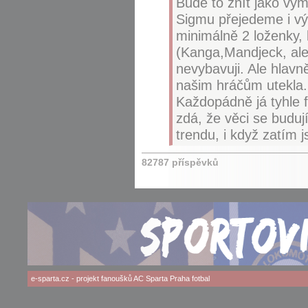
Bude to znít jako vým
Sigmu přejedeme i výs
minimálně 2 loženky, 
(Kanga,Mandjeck, ale 
nevybavuji. Ale hlavn
našim hráčům utekla.
Každopádně já tyhle f
zdá, že věci se budu
trendu, i když zatím 
82787 příspěvků
e-sparta.cz
- projekt fanoušků
AC Sparta Praha
fotbal