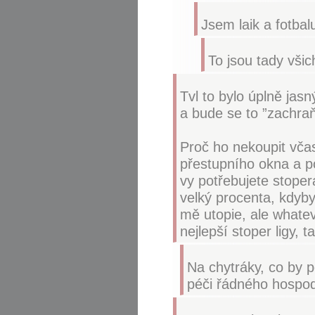
Jsem laik a fotba
To jsou tady všic
Tvl to bylo úplně jasn
a bude se to ”zachr
Proč ho nekoupit vč
přestupního okna a p
vy potřebujete stope
velký procenta, kdyby
mě utopie, ale whateve
nejlepší stoper ligy, 
Na chytráky, co by p
péči řádného hospodá