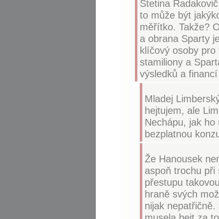
Štetina Radakovič 
to může být jakýko
měřítko. Takže? 
a obrana Sparty je
klíčový osoby pro 
stamiliony a Spar
výsledků a financí
Mladej Limberský
hejtujem, ale Lim
Nechápu, jak ho u
bezplatnou konzu
Že Hanousek nemá
aspoň trochu při 
přestupu takovou 
hraně svých možn
nijak nepatřičně.
musela bejt za to