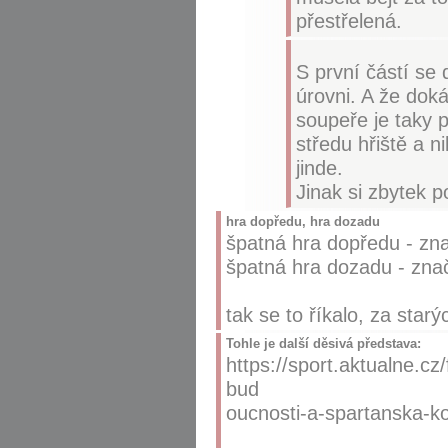
přestřelená.
S první částí se 
úrovni. A že doká
soupeře je taky p
středu hřiště a 
jinde.
Jinak si zbytek p
hra dopředu, hra dozadu
špatná hra dopředu - znač
špatná hra dozadu - znač
tak se to říkalo, za star
Tohle je další děsivá představa:
https://sport.aktualne.cz
bud
oucnosti-a-spartanska-