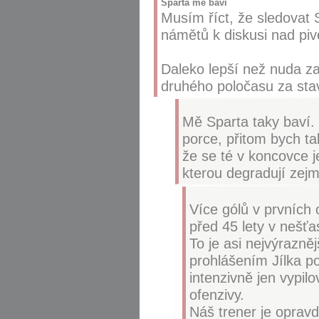
Sparta mě baví
Musím říct, že sledovat 
námětů k diskusi nad piv
Daleko lepší než nuda za
druhého poločasu za sta
Mě Sparta taky baví. 
porce, přitom bych tak
že se té v koncovce j
kterou degradují zejm
Více gólů v prvních
před 45 lety v nešťa
To je asi nejvýrazněj
prohlášením Jílka p
intenzivně jen vypil
ofenzivy.
Náš trener je opravd