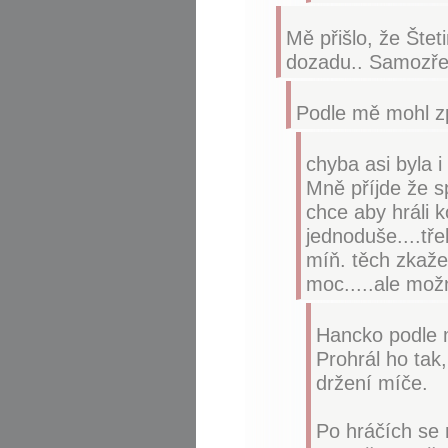
Mě přišlo, že Štet
dozadu.. Samozře
Podle mě mohl z
chyba asi byla i
Mně příjde že s
chce aby hráli k
jednoduše....tře
míň. těch zkaže
moc.....ale možná
Hancko podle m
Prohrál ho tak
držení míče.
Po hráčích se 