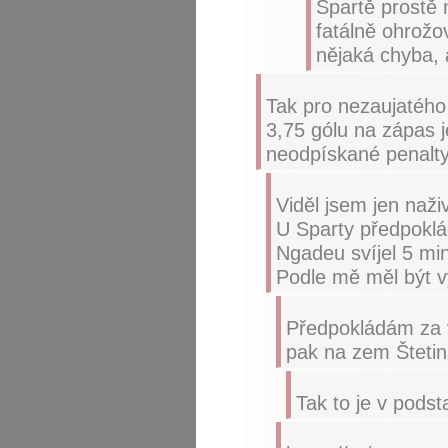
Spartě prostě 
fatálně ohrožo
nějaká chyba, 
Tak pro nezaujatého
3,75 gólu na zápas 
neodpískané penalty 
Viděl jsem jen naž
U Sparty předpoklá
Ngadeu svíjel 5 mi
Podle mě měl být v
Předpokládám za v
pak na zem Štetina
Tak to je v podsta