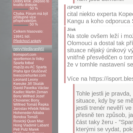
Dobrý krok. Zlepšilo to
kvalitu diskuse.
iSPORT
50 %
cital niekto experta Kop
Chyba. Fórum má být
přístupné více
Kangu a koho odporuca S
přispěvatelům.
50 %
Jilek
Celkem hlasovalo:
Na stole ovšem leží i mož
19841 lidí.
Předchozí ankety
Olomouci a dostal tak pří
nejvyhledávanější
situace nějaký únikový 
fromsport.com
vnitřně přesvědčen o tom
sportlemon.tv
lístky
Sparta fotbal
že v tomhle nastavení s
myp2p.eu
AC Sparta
Praha
Igor Gluščevič
livescorehunter.com
Více na https://isport.ble
Leonard Leony
Kweuke
Jiří Skalák
David Pavelka
Václav
Kadlec
Martin Zeman
Tohle jestli je pravda
Bony Wilfried
Jozef
situace, kdy by se mě
Chovanec
Bony
Wilfried
Tomáš Řepka
jestli trenér nevěří v
Jaroslav Hřebík
Niklas
Hoheneder
Adiaba
přesně ten způsob, ja
Bondoa
Tomáš
část taky žeru - ”Spa
Rosický
Quan Mac
Hong
Vladimír Labant
kterými se vydat, pok
Petr Putz
Marek