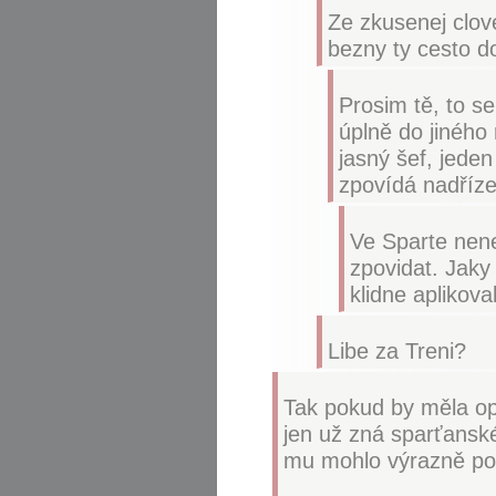
Ze zkusenej clov
bezny ty cesto do
Prosim tě, to se
úplně do jiného
jasný šef, jede
zpovídá nadříz
Ve Sparte nen
zpovidat. Jaky
klidne aplikoval
Libe za Treni?
Tak pokud by měla opr
jen už zná sparťanské
mu mohlo výrazně pom