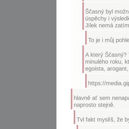
Ščasný byl možná 
úspěchy i výsledk
Jílek nemá zatím
To je i můj pohl
A který Ščasný? T
minulého roku, kt
egoista, arogant,
https://media.
hlavně ať sem nenapa
naprosto stejně.
Tvl fakt myslíš, že 