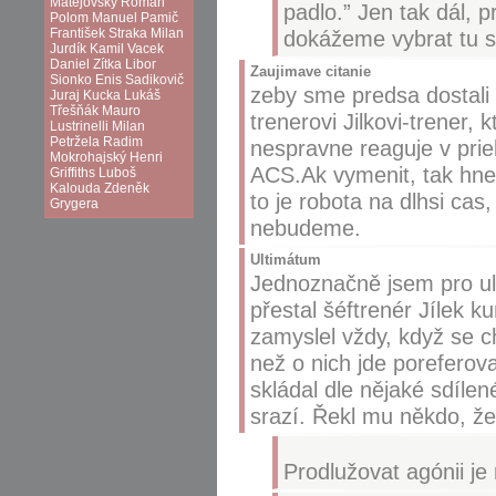
Matějovský
Roman
padlo.” Jen tak dál, p
Polom
Manuel Pamič
František Straka
Milan
dokážeme vybrat tu s
Jurdík
Kamil Vacek
Daniel Zítka
Libor
Zaujimave citanie
Sionko
Enis Sadikovič
zeby sme predsa dostali 
Juraj Kucka
Lukáš
Třešňák
Mauro
trenerovi Jilkovi-trener
Lustrinelli
Milan
Petržela
Radim
nespravne reaguje v pri
Mokrohajský
Henri
ACS.Ak vymenit, tak hn
Griffiths
Luboš
Kalouda
Zdeněk
to je robota na dlhsi cas
Grygera
nebudeme.
Ultimátum
Jednoznačně jsem pro ult
přestal šéftrenér Jílek k
zamyslel vždy, když se ch
než o nich jde poreferov
skládal dle nějaké sdílen
srazí. Řekl mu někdo, že
Prodlužovat agónii j