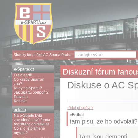
Stránky fanoušků AC Sparta Praha
e-Sparta.cz
Diskuzní fórum fanouš
O e-Spartě
Co každý Sparťan
Diskuse o AC Spa
zná?
Kudy na Spartu?
Jak Spartu podpořit?
Pravidla
Kontakt
přidat příspěvek
anketa
eFotbal
Na e-Spartě byla
zavedená nová forma
tam pisu, ze ho odvolali?
registrace do diskuse.
Co si o této změně
myslíte?
Tam jsou dementi.