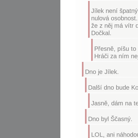
Jílek není špatný 
nulová osobnost.
že z něj má vítr
Dočkal.
Přesně, píšu to
Hráči za ním ne
Dno je Jílek.
Další dno bude Ko
Jasně, dám na teb
Dno byl Ščasný.
LOL, ani náhodo