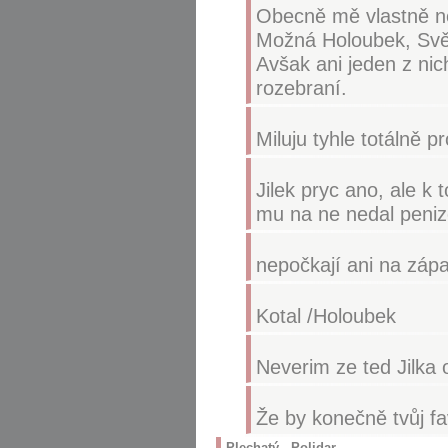
Obecně mě vlastně ne
Možná Holoubek, Svědí
Avšak ani jeden z nic
rozebraní.
Miluju tyhle totálně p
Jilek pryc ano, ale k
mu na ne nedal peniz
nepočkají ani na záp
Kotal /Holoubek
Neverim ze ted Jilka 
Že by konečně tvůj fa
Plechatý - Polidar