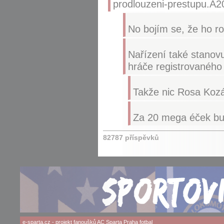
prodlouzeni-prestupu.A2
No bojím se, že ho 
Nařízení také stanov
hráče registrovaného
Takže nic Rosa Kozá
Za 20 mega éček bud
82787 příspěvků
e-sparta.cz
- projekt fanoušků
AC Sparta Praha
fotbal