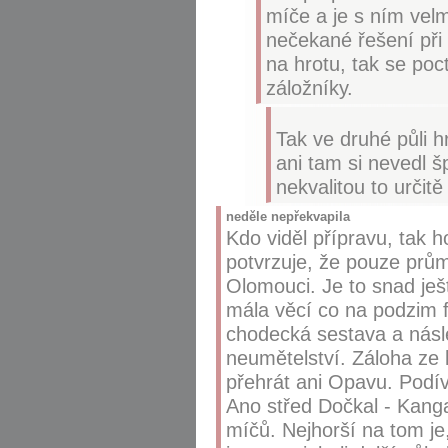
míče a je s ním velm
nečekané řešení při 
na hrotu, tak se poc
záložníky.
Tak ve druhé půli h
ani tam si nevedl š
nekvalitou to určitě
neděle nepřekvapila
Kdo viděl přípravu, tak h
potvrzuje, že pouze prům
Olomouci. Je to snad ješt
mála věcí co na podzim f
chodecká sestava a násle
neumětelství. Záloha ze 
přehrát ani Opavu. Podíva
Ano střed Dočkal - Kanga
míčů. Nejhorší na tom j