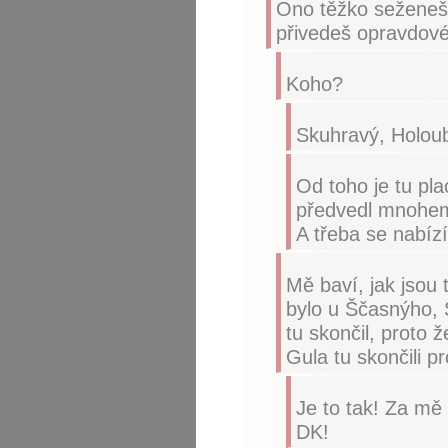
Ono těžko seženeš 
přivedeš opravdovéh
Koho?
Skuhravý, Holou
Od toho je tu pla
předvedl mnohem 
A třeba se nabízí
Mě baví, jak jsou 
bylo u Ščasnýho, 
tu skončil, proto 
Gula tu skončili pr
Je to tak! Za mě 
DK!