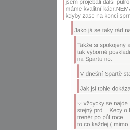
jsem projebali další půlr
máme kvalitní kádr.NEMÁM
kdyby zase na konci spr
Jako já se taky rád na
Takže si spokojený 
tak výborně posklád
na Spartu no.
V dnešní Spartě st
Jak jsi tohle dokáza
vždycky se najde n
stejný prd... Kecy o
trenér po půl roce .
to co každej ( mimo 