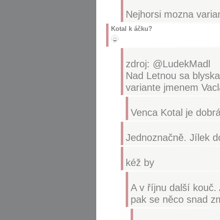
Nejhorsi mozna varia
Kotal k áčku?
zdroj: @LudekMadl
Nad Letnou sa blyska,
variante jmenem Vacl
Venca Kotal je dobrá
Jednoznačně. Jílek 
kéž by
A v říjnu další kouč
pak se něco snad z