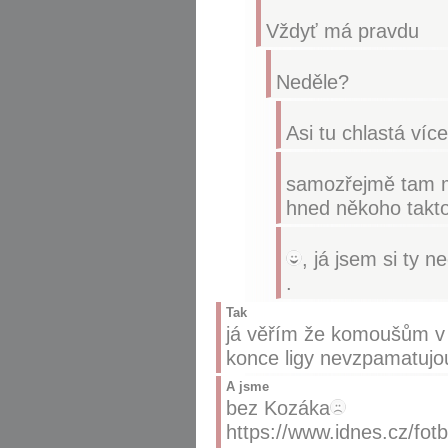
Vždyť má pravdu
Neděle?
Asi tu chlastá více
samozřejmě tam mě
hned někoho takto
, já jsem si ty n
.
Tak
já věřím že komoušům v 
konce ligy nevzpamatujou
A jsme
bez Kozáka
https://www.idnes.cz/fot