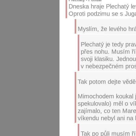
Dneska hraje Plechatý le
Oproti podzimu se s Juga
Myslím, že levého hrá
Plechatý je tedy pra
přes nohu. Musím říc
svoji klasiku. Jedno
v nebezpečném pros
Tak potom dejte vědět
Mimochodem koukal j
spekulovalo) měl o v
zajímalo, co ten Mare
víkendu nebyl ani na 
Tak po půli musím ří