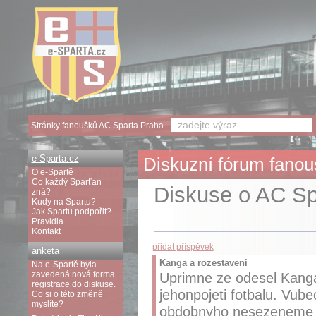
Stránky fanoušků AC Sparta Praha
e-Sparta.cz
Diskuzní fórum fanouš
O e-Spartě
Co každý Sparťan
Diskuse o AC Spa
zná?
Kudy na Spartu?
Jak Spartu podpořit?
Pravidla
Kontakt
přidat příspěvek
anketa
Kanga a rozestaveni
Na e-Spartě byla
zavedená nová forma
Uprimne ze odesel Kanga
registrace do diskuse.
jehonpojeti fotbalu. Vub
Co si o této změně
myslíte?
obdobnyho nesezeneme z