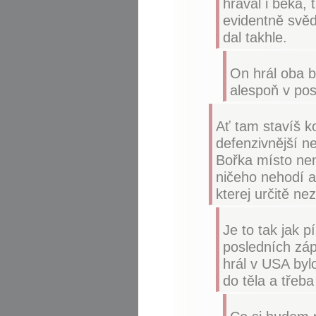
hrával i beka, 
evidentně svěd
dal takhle.
On hrál oba b
alespoň v pos
Ať tam stavíš k
defenzivnější ne
Bořka místo nen
ničeho nehodí a
kterej určitě ne
Je to tak jak 
posledních záp
hrál v USA byl
do těla a třeb