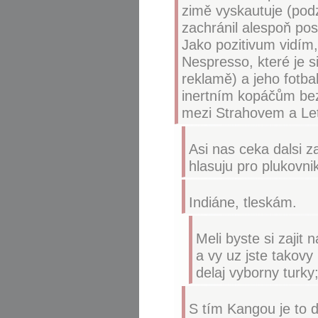
zimě vyskautuje (pod
zachránil alespoň po
Jako pozitivum vidím
Nespresso, které je s
reklamě) a jeho fotba
inertním kopáčům bez 
mezi Strahovem a Let
Asi nas ceka dalsi 
hlasuju pro plukovni
Indiáne, tleskám.
Meli byste si zajit
a vy uz jste takovy
delaj vyborny turky;
S tím Kangou je to d