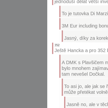
jednoduší dělat větší in
To je tutovka Di Marzi
3M Eur including bon
Jasný, díky za korek
352
Ještě Hancka a pro 352 
A DMK s Plavšičem m
bylo mnohem zajímavě
tam nevešel Dočkal.
To asi jo, ale jak se
může přetékat volně
Jasně no, ale v těc