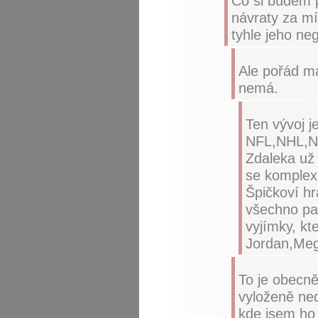
Co si budem p
návraty za mí
tyhle jeho neg
Ale pořád má
nemá.
Ten vývoj j
NFL,NHL,NB
Zdaleka už 
se komplexn
Špičkoví hr
všechno pam
vyjímky, kte
Jordan,Meg
To je obecn
vyloženě ned
kde jsem ho 