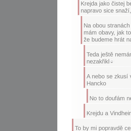
Krejda jako čistej 
napravo sice snaží, 
Na obou stranách 
mám obavy, jak to
že budeme hrát na
Teda ještě nemá
nezakřikl
A nebo se zkusí 
Hancko
No to doufám ne
Krejdu a Vindheim
To by mi popravdě cel