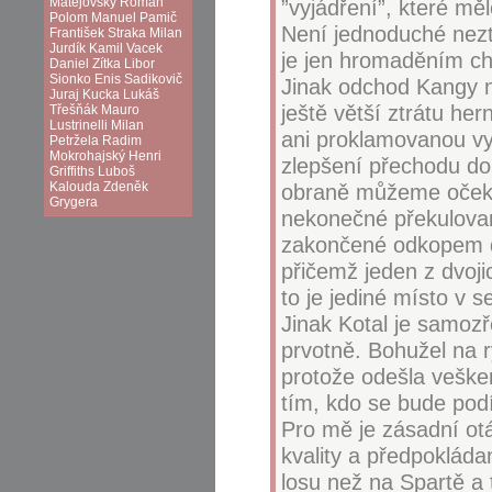
Matějovský
Roman
”vyjádření”, které mě
Polom
Manuel Pamič
Není jednoduché nezt
František Straka
Milan
Jurdík
Kamil Vacek
je jen hromaděním ch
Daniel Zítka
Libor
Sionko
Enis Sadikovič
Jinak odchod Kangy 
Juraj Kucka
Lukáš
ještě větší ztrátu her
Třešňák
Mauro
Lustrinelli
Milan
ani proklamovanou vy
Petržela
Radim
Mokrohajský
Henri
zlepšení přechodu do
Griffiths
Luboš
Kalouda
Zdeněk
obraně můžeme očekáv
Grygera
nekonečné překulovan
zakončené odkopem d
přičemž jeden z dvoj
to je jediné místo v
Jinak Kotal je samozř
prvotně. Bohužel na 
protože odešla vešker
tím, kdo se bude podí
Pro mě je zásadní otá
kvality a předpoklád
losu než na Spartě a