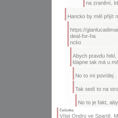
na zranění, kt
Hancko by měl přijít 
https://gianlucadima
deal-for-ha
ncko
Abych pravdu řekl, t
klapne tak má u m
No to mi povídej . 
Tak sedí to na st
No to je fakt, ab
Čelůstka
Vítej Ondro ve Spartě. M