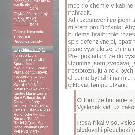
Dobrý krok. Zlepšilo to
moc do chemie v kabine ta
kvalitu diskuse.
50 %
nahradit.
Chyba. Fórum má být
přístupné více
Ad rozestaveni co jsem sl
přispěvatelům.
50 %
mistem pro Dočkala. Aby
Celkem hlasovalo:
budeme hratbtohle rozest
19859 lidí.
spis defenzivnejsi, opat
Předchozí ankety
jasne vyznelo ze on ma 
nejvyhledávanější
Predpokladam ze do vysta
fromsport.com
sportlemon.tv
lístky
Uprimne jsem zvedavej ja
Sparta fotbal
myp2p.eu
AC Sparta
nestotoznuju a rekl bych 
Praha
Igor Gluščevič
chceme byt silni na mici
livescorehunter.com
Leonard Leony
diktovat tempo utkani.
Kweuke
Jiří Skalák
David Pavelka
Václav
Kadlec
Martin Zeman
Bony Wilfried
Jozef
O tom, ze budeme siln
Chovanec
Bony
Vysledek vidi uz neko
Wilfried
Tomáš Řepka
Jaroslav Hřebík
Niklas
Hoheneder
Adiaba
Bondoa
Tomáš
Rosa říkal v souvislo
Rosický
Quan Mac
Hong
Vladimír Labant
sledoval i předchozí r
Petr Putz
Marek