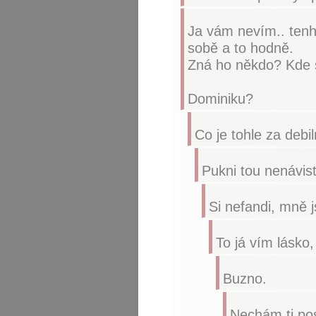
Ja vám nevím.. tenhl
sobě a to hodně.
Zná ho někdo? Kde 
Dominiku?
Co je tohle za debi
Pukni tou nenávistí
Si nefandi, mně j
To já vím lásko,
Buzno.
Nechám ti pos