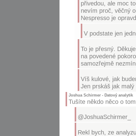
přivedou, ale moc t
nevím proč, věčný op
Nespresso je opravd
V podstate jen jedno
To je přesný. Děkuje
na povedené pokoron
samozřejmě nezmín
Víš kulové, jak bud
Jen prskáš jak malý 
Joshua Schirmer - Datový analytik
Tušíte někdo něco o tom
@JoshuaSchirmer_
Rekl bych, ze analyzu