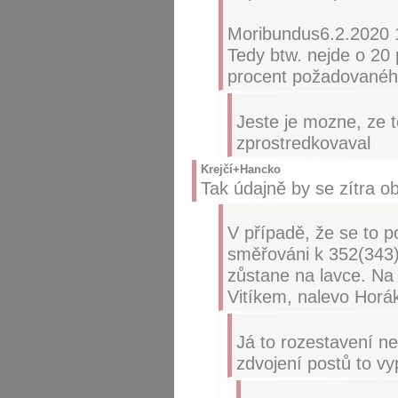
Moribundus6.2.2020 
Tedy btw. nejde o 20 
procent požadovanéh
Jeste je mozne, ze t
zprostredkovaval
Krejčí+Hancko
Tak údajně by se zítra ob
V případě, že se to p
směřováni k 352(343)
zůstane na lavce. Na
Vitíkem, nalevo Horák
Já to rozestavení ne
zdvojení postů to vy