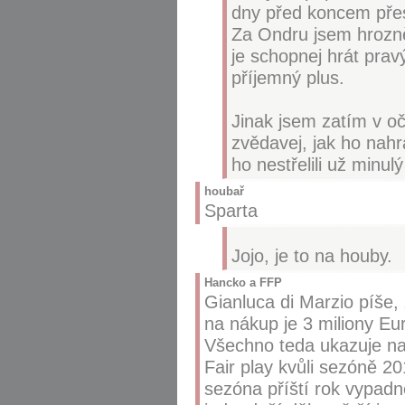
dny před koncem přes
Za Ondru jsem hrozně 
je schopnej hrát prav
příjemný plus.
Jinak jsem zatím v oč
zvědavej, jak ho nah
ho nestřelili už minulý
houbař
Sparta
Jojo, je to na houby.
Hancko a FFP
Gianluca di Marzio píše
na nákup je 3 miliony Eu
Všechno teda ukazuje na 
Fair play kvůli sezóně 20
sezóna příští rok vypadn