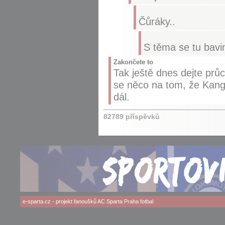
Čůráky..
S těma se tu bavi
Zakončete to
Tak ještě dnes dejte průc
se něco na tom, že Kang
dál.
82789 příspěvků
e-sparta.cz
- projekt fanoušků
AC Sparta Praha
fotbal