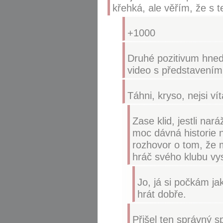
křehká, ale věřím, že s 
+1000
Druhé pozitivum hned
video s představením
Táhni, kryso, nejsi vít
Zase klid, jestli nar
moc dávná historie n
rozhovor o tom, že m
hráč svého klubu vy
Jo, já si počkám j
hrát dobře.
Přišel ten správný s