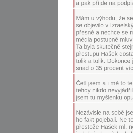
a pak příjde na podpis
Mám u výhodu, že se 
se objevilo v Izraels
přesně a nechce se mi
média postupně mluvil
Ta byla skutečně stej
přestupu Hašek dostal
tolik a tolik. Dokonce
snad o 35 procent víc
Četl jsem a i mě to 
tehdy nikdo nevyjádři
jsem tu myšlenku opust
Nezávisle na sobě jsem
ho fakt pojebali. Ne 
přestože Hašek ml. ne