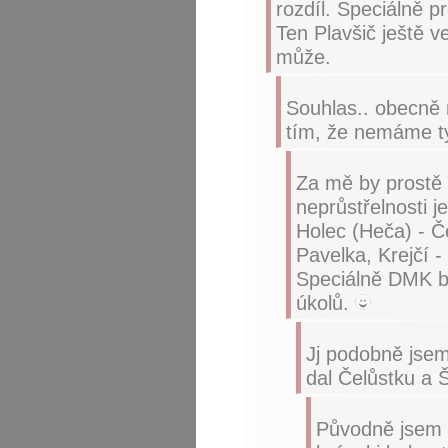
rozdíl. Speciálně 
Ten Plavšič ještě v
může.
Souhlas.. obecně n
tím, že nemáme ty
Za mě by prostě 
neprůstřelnosti j
Holec (Heča) - Če
Pavelka, Krejčí 
Speciálně DMK b
úkolů.
Jj podobně jsem
dal Čelůstku a Š
Původně jsem 