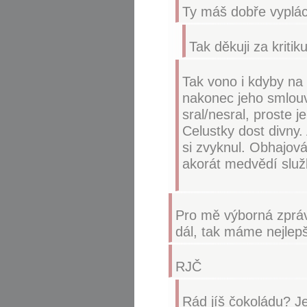
Ty máš dobře vyplác
Tak děkuji za kritiku,
Tak vono i kdyby na 
nakonec jeho smlouv
sral/nesral, proste 
Celustky dost divny
si zvyknul. Obhajov
akorát medvědí služ
Pro mě výborná zpráv
dál, tak máme nejlepš
RJČ
Rád jíš čokoládu? Jen