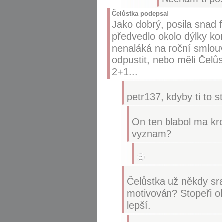
Čelůstka podepsal
Jako dobrý, posila snad f
předvedlo okolo dýlky k
nenaláká na roční smlouv
odpustit, nebo měli Čelů
2+1...
petr137, kdyby ti to 
On ten blabol ma kr
vyznam?
Čelůstka už někdy sra
motivován? Stopeři ob
lepší.