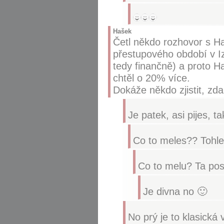
Hašek
Četl někdo rozhovor s H
přestupového období v Izr
tedy finančně) a proto H
chtěl o 20% více.
Dokáže někdo zjistit, zda
Je patek, asi pijes, t
Co to meles?? Tohle p
Co to melu? Ta posl
Je divna no 🙂
No prý je to klasická