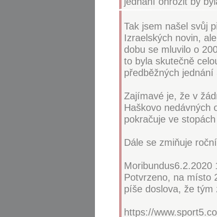
jednání ohrozit by by
Tak jsem našel svůj p
Izraelských novin, al
dobu se mluvilo o 200t
to byla skutečně celo
předběžných jednání a
Zajímavé je, že v žá
Haškovo nedávných ob
pokračuje ve stopách 
Dále se zmiňuje roční
Moribundus6.2.2020 
Potvrzeno, na místo 2
píše doslova, že tým 
https://www.sport5.co