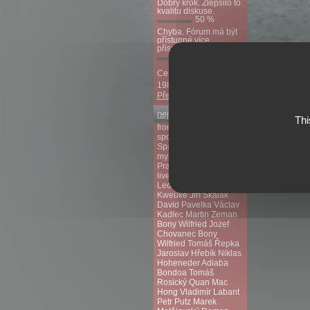
Dobrý krok. Zlepšilo to
kvalitu diskuse.
50 %
Chyba. Fórum má být
přístupné více
přispěvatelům.
50 %
Celkem hlasovalo:
19851 lidí.
Předchozí ankety
nejvyhledávanější
Thi
fromsport.com
sportlemon.tv
lístky
Sparta fotbal
myp2p.eu
AC Sparta
Praha
Igor Gluščevič
livescorehunter.com
Leonard Leony
Kweuke
Jiří Skalák
David Pavelka
Václav
Kadlec
Martin Zeman
Bony Wilfried
Jozef
Chovanec
Bony
Wilfried
Tomáš Řepka
Jaroslav Hřebík
Niklas
Hoheneder
Adiaba
Bondoa
Tomáš
Rosický
Quan Mac
Hong
Vladimír Labant
Petr Putz
Marek