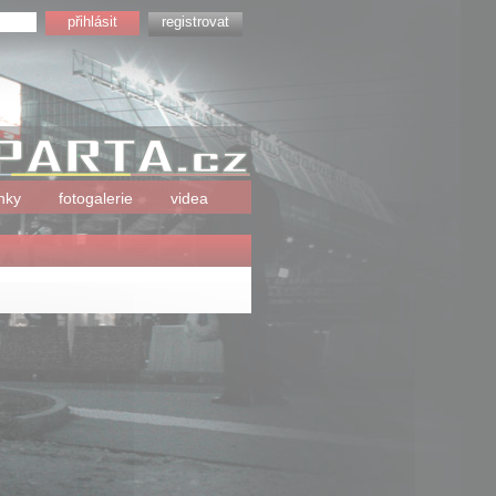
registrovat
nky
fotogalerie
videa