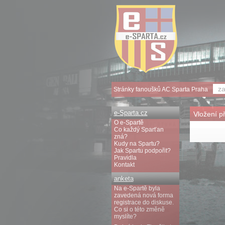
Stránky fanoušků AC Sparta Praha
e-Sparta.cz
Vložení p
O e-Spartě
Co každý Sparťan
zná?
Kudy na Spartu?
Jak Spartu podpořit?
Pravidla
Kontakt
anketa
Na e-Spartě byla
zavedená nová forma
registrace do diskuse.
Co si o této změně
myslíte?