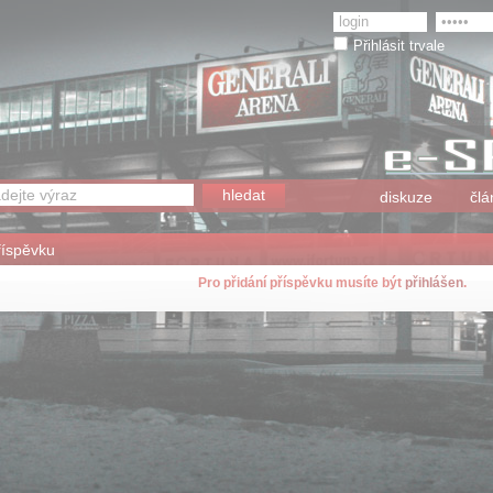
Přihlásit trvale
diskuze
člá
říspěvku
Pro přidání příspěvku musíte být
přihlášen
.