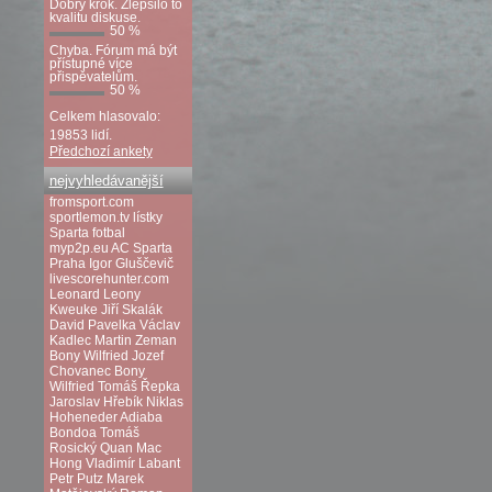
Dobrý krok. Zlepšilo to
kvalitu diskuse.
50 %
Chyba. Fórum má být
přístupné více
přispěvatelům.
50 %
Celkem hlasovalo:
19853 lidí.
Předchozí ankety
nejvyhledávanější
fromsport.com
sportlemon.tv
lístky
Sparta fotbal
myp2p.eu
AC Sparta
Praha
Igor Gluščevič
livescorehunter.com
Leonard Leony
Kweuke
Jiří Skalák
David Pavelka
Václav
Kadlec
Martin Zeman
Bony Wilfried
Jozef
Chovanec
Bony
Wilfried
Tomáš Řepka
Jaroslav Hřebík
Niklas
Hoheneder
Adiaba
Bondoa
Tomáš
Rosický
Quan Mac
Hong
Vladimír Labant
Petr Putz
Marek