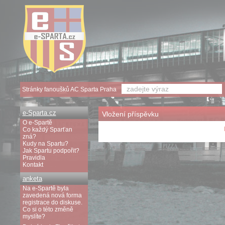
Stránky fanoušků AC Sparta Praha
e-Sparta.cz
Vložení příspěvku
O e-Spartě
Co každý Sparťan
zná?
Kudy na Spartu?
Jak Spartu podpořit?
Pravidla
Kontakt
anketa
Na e-Spartě byla
zavedená nová forma
registrace do diskuse.
Co si o této změně
myslíte?