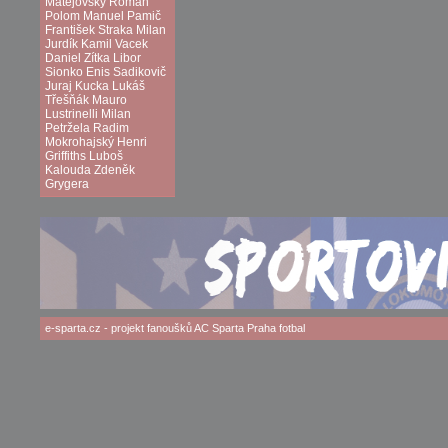
Matějovský
Roman
Polom
Manuel Pamič
František Straka
Milan
Jurdík
Kamil Vacek
Daniel Zítka
Libor
Sionko
Enis Sadikovič
Juraj Kucka
Lukáš
Třešňák
Mauro
Lustrinelli
Milan
Petržela
Radim
Mokrohajský
Henri
Griffiths
Luboš
Kalouda
Zdeněk
Grygera
e-sparta.cz
- projekt fanoušků
AC Sparta Praha
fotbal