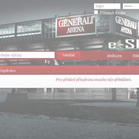
Přihlásit trvale
diskuze
člá
říspěvku
Pro přidání příspěvku musíte být
přihlášen
.