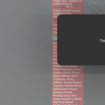
Dobrý krok. Zlepšilo to
kvalitu diskuse.
50 %
Chyba. Fórum má být
přístupné více
přispěvatelům.
50 %
Celkem hlasovalo:
19841 lidí.
Předchozí ankety
nejvyhledávanější
Thi
fromsport.com
sportlemon.tv
lístky
Sparta fotbal
myp2p.eu
AC Sparta
Praha
Igor Gluščevič
livescorehunter.com
Leonard Leony
Kweuke
Jiří Skalák
David Pavelka
Václav
Kadlec
Martin Zeman
Bony Wilfried
Jozef
Chovanec
Bony
Wilfried
Tomáš Řepka
Jaroslav Hřebík
Niklas
Hoheneder
Adiaba
Bondoa
Tomáš
Rosický
Quan Mac
Hong
Vladimír Labant
Petr Putz
Marek