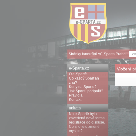
Stránky fanoušků AC Sparta Praha
e-Sparta.cz
Vložení p
O e-Spartě
Co každý Sparťan
zná?
Kudy na Spartu?
Jak Spartu podpořit?
Pravidla
Kontakt
anketa
Na e-Spartě byla
zavedená nová forma
registrace do diskuse.
Co si o této změně
myslíte?