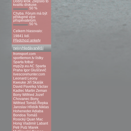
Dobrý krok. Zlepšilo to
kvalitu diskuse.
50 %
Chyba. Fórum má být
přístupné více
přispěvatelům.
50 %
Celkem hlasovalo:
19841 lidí.
Předchozí ankety
nejvyhledávanější
fromsport.com
sportlemon.tv
lístky
Sparta fotbal
myp2p.eu
AC Sparta
Praha
Igor Gluščevič
livescorehunter.com
Leonard Leony
Kweuke
Jiří Skalák
David Pavelka
Václav
Kadlec
Martin Zeman
Bony Wilfried
Jozef
Chovanec
Bony
Wilfried
Tomáš Řepka
Jaroslav Hřebík
Niklas
Hoheneder
Adiaba
Bondoa
Tomáš
Rosický
Quan Mac
Hong
Vladimír Labant
Petr Putz
Marek