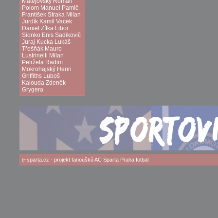
Matějovský
Roman
Polom
Manuel Pamič
František Straka
Milan
Jurdík
Kamil Vacek
Daniel Zítka
Libor
Sionko
Enis Sadikovič
Juraj Kucka
Lukáš
Třešňák
Mauro
Lustrinelli
Milan
Petržela
Radim
Mokrohajský
Henri
Griffiths
Luboš
Kalouda
Zdeněk
Grygera
e-sparta.cz
- projekt fanoušků
AC Sparta Praha
fotbal