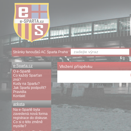
Stránky fanoušků AC Sparta Praha
e-Sparta.cz
Vložení příspěvku
O e-Spartě
Co každý Sparťan
zná?
Kudy na Spartu?
Jak Spartu podpořit?
Pravidla
Kontakt
anketa
Na e-Spartě byla
zavedená nová forma
registrace do diskuse.
Co si o této změně
myslíte?