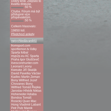
Dobrý krok. Zlepšilo to
kvalitu diskuse.
50 %
Chyba. Fórum má být
přístupné více
přispěvatelům.
50 %
Celkem hlasovalo:
19850 lidí.
Předchozí ankety
nejvyhledávanější
fromsport.com
sportlemon.tv
lístky
Sparta fotbal
myp2p.eu
AC Sparta
Praha
Igor Gluščevič
livescorehunter.com
Leonard Leony
Kweuke
Jiří Skalák
David Pavelka
Václav
Kadlec
Martin Zeman
Bony Wilfried
Jozef
Chovanec
Bony
Wilfried
Tomáš Řepka
Jaroslav Hřebík
Niklas
Hoheneder
Adiaba
Bondoa
Tomáš
Rosický
Quan Mac
Hong
Vladimír Labant
Petr Putz
Marek