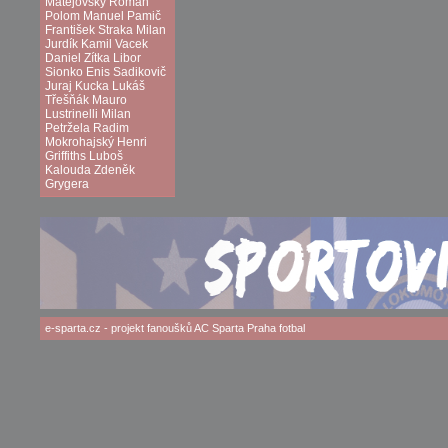
Matějovský
Roman
Polom
Manuel Pamič
František Straka
Milan
Jurdík
Kamil Vacek
Daniel Zítka
Libor
Sionko
Enis Sadikovič
Juraj Kucka
Lukáš
Třešňák
Mauro
Lustrinelli
Milan
Petržela
Radim
Mokrohajský
Henri
Griffiths
Luboš
Kalouda
Zdeněk
Grygera
e-sparta.cz
- projekt fanoušků
AC Sparta Praha
fotbal