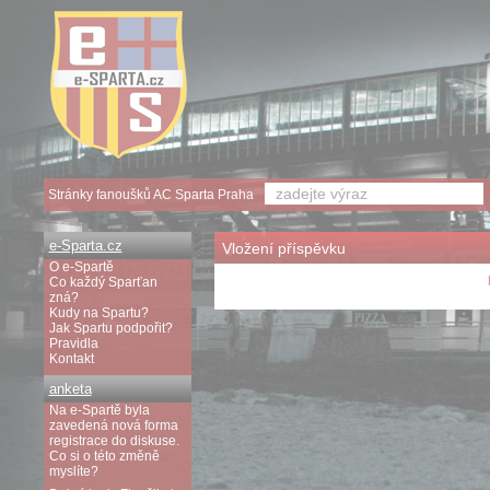
Stránky fanoušků AC Sparta Praha
e-Sparta.cz
Vložení příspěvku
O e-Spartě
Co každý Sparťan
zná?
Kudy na Spartu?
Jak Spartu podpořit?
Pravidla
Kontakt
anketa
Na e-Spartě byla
zavedená nová forma
registrace do diskuse.
Co si o této změně
myslíte?