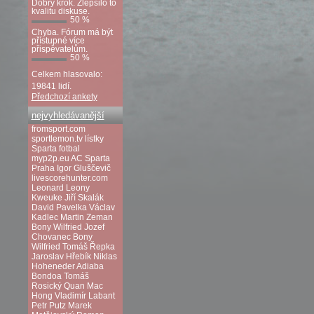
Dobrý krok. Zlepšilo to
kvalitu diskuse.
50 %
Chyba. Fórum má být
přístupné více
přispěvatelům.
50 %
Celkem hlasovalo:
19841 lidí.
Předchozí ankety
nejvyhledávanější
fromsport.com
sportlemon.tv
lístky
Sparta fotbal
myp2p.eu
AC Sparta
Praha
Igor Gluščevič
livescorehunter.com
Leonard Leony
Kweuke
Jiří Skalák
David Pavelka
Václav
Kadlec
Martin Zeman
Bony Wilfried
Jozef
Chovanec
Bony
Wilfried
Tomáš Řepka
Jaroslav Hřebík
Niklas
Hoheneder
Adiaba
Bondoa
Tomáš
Rosický
Quan Mac
Hong
Vladimír Labant
Petr Putz
Marek