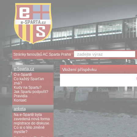
Stránky fanoušků AC Sparta Praha
e-Sparta.cz
Vložení příspěvku
O e-Spartě
Co každý Sparťan
zná?
Kudy na Spartu?
Jak Spartu podpořit?
Pravidla
Kontakt
anketa
Na e-Spartě byla
zavedená nová forma
registrace do diskuse.
Co si o této změně
myslíte?