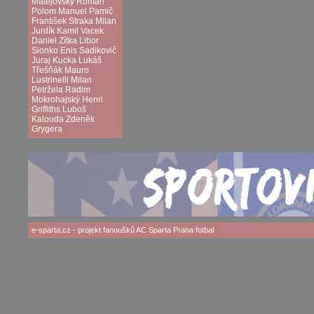
Matějovský
Roman
Polom
Manuel Pamič
František Straka
Milan
Jurdík
Kamil Vacek
Daniel Zítka
Libor
Sionko
Enis Sadikovič
Juraj Kucka
Lukáš
Třešňák
Mauro
Lustrinelli
Milan
Petržela
Radim
Mokrohajský
Henri
Griffiths
Luboš
Kalouda
Zdeněk
Grygera
e-sparta.cz
- projekt fanoušků
AC Sparta Praha
fotbal