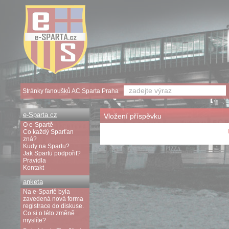
Stránky fanoušků AC Sparta Praha
e-Sparta.cz
Vložení příspěvku
O e-Spartě
Co každý Sparťan
zná?
Kudy na Spartu?
Jak Spartu podpořit?
Pravidla
Kontakt
anketa
Na e-Spartě byla
zavedená nová forma
registrace do diskuse.
Co si o této změně
myslíte?