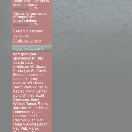
Dobrý krok. Zlepšilo to
kvalitu diskuse.
50 %
Chyba. Fórum má být
přístupné více
přispěvatelům.
50 %
Celkem hlasovalo:
19847 lidí.
Předchozí ankety
nejvyhledávanější
fromsport.com
sportlemon.tv
lístky
Sparta fotbal
myp2p.eu
AC Sparta
Praha
Igor Gluščevič
livescorehunter.com
Leonard Leony
Kweuke
Jiří Skalák
David Pavelka
Václav
Kadlec
Martin Zeman
Bony Wilfried
Jozef
Chovanec
Bony
Wilfried
Tomáš Řepka
Jaroslav Hřebík
Niklas
Hoheneder
Adiaba
Bondoa
Tomáš
Rosický
Quan Mac
Hong
Vladimír Labant
Petr Putz
Marek