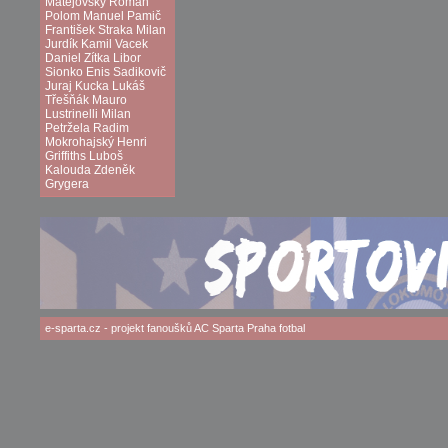
Matějovský
Roman
Polom
Manuel Pamič
František Straka
Milan
Jurdík
Kamil Vacek
Daniel Zítka
Libor
Sionko
Enis Sadikovič
Juraj Kucka
Lukáš
Třešňák
Mauro
Lustrinelli
Milan
Petržela
Radim
Mokrohajský
Henri
Griffiths
Luboš
Kalouda
Zdeněk
Grygera
e-sparta.cz
- projekt fanoušků
AC Sparta Praha
fotbal