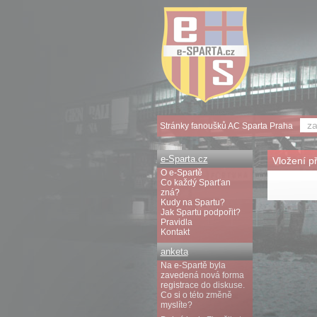
Stránky fanoušků AC Sparta Praha
e-Sparta.cz
Vložení p
O e-Spartě
Co každý Sparťan
zná?
Kudy na Spartu?
Jak Spartu podpořit?
Pravidla
Kontakt
anketa
Na e-Spartě byla
zavedená nová forma
registrace do diskuse.
Co si o této změně
myslíte?