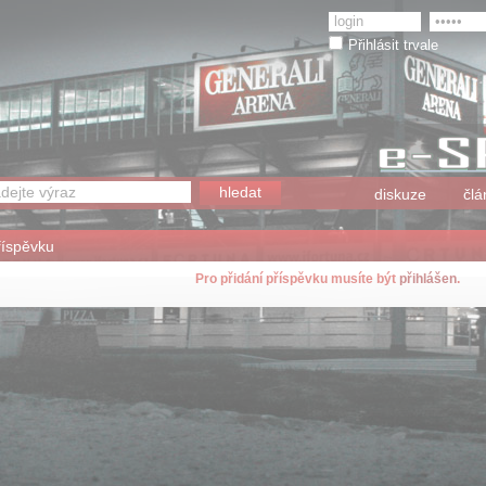
Přihlásit trvale
diskuze
člá
říspěvku
Pro přidání příspěvku musíte být
přihlášen
.