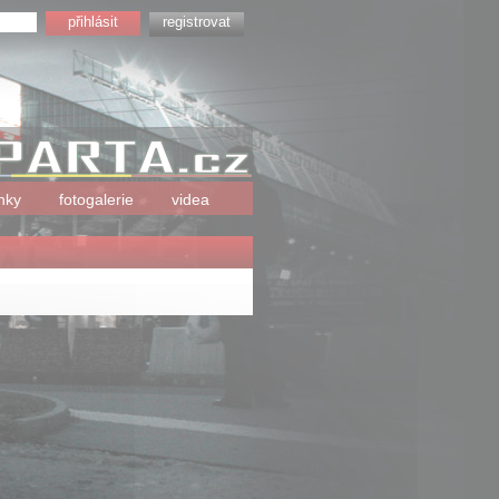
registrovat
nky
fotogalerie
videa