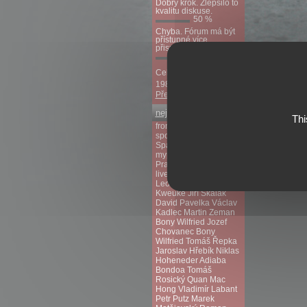
Dobrý krok. Zlepšilo to
kvalitu diskuse.
50 %
Chyba. Fórum má být
přístupné více
přispěvatelům.
50 %
Celkem hlasovalo:
19841 lidí.
Předchozí ankety
nejvyhledávanější
Thi
fromsport.com
sportlemon.tv
lístky
Sparta fotbal
myp2p.eu
AC Sparta
Praha
Igor Gluščevič
livescorehunter.com
Leonard Leony
Kweuke
Jiří Skalák
David Pavelka
Václav
Kadlec
Martin Zeman
Bony Wilfried
Jozef
Chovanec
Bony
Wilfried
Tomáš Řepka
Jaroslav Hřebík
Niklas
Hoheneder
Adiaba
Bondoa
Tomáš
Rosický
Quan Mac
Hong
Vladimír Labant
Petr Putz
Marek