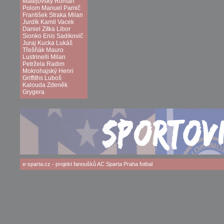
Matějovský
Roman
Polom
Manuel Pamič
František Straka
Milan
Jurdík
Kamil Vacek
Daniel Zítka
Libor
Sionko
Enis Sadikovič
Juraj Kucka
Lukáš
Třešňák
Mauro
Lustrinelli
Milan
Petržela
Radim
Mokrohajský
Henri
Griffiths
Luboš
Kalouda
Zdeněk
Grygera
e-sparta.cz
- projekt fanoušků
AC Sparta Praha
fotbal