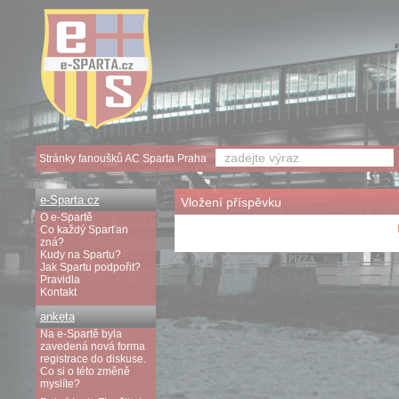
Stránky fanoušků AC Sparta Praha
e-Sparta.cz
Vložení příspěvku
O e-Spartě
Co každý Sparťan
zná?
Kudy na Spartu?
Jak Spartu podpořit?
Pravidla
Kontakt
anketa
Na e-Spartě byla
zavedená nová forma
registrace do diskuse.
Co si o této změně
myslíte?