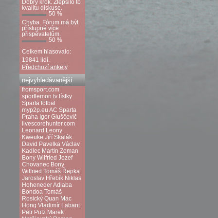
Dobrý krok. Zlepšilo to
kvalitu diskuse.
50 %
Chyba. Fórum má být
přístupné více
přispěvatelům.
50 %
Celkem hlasovalo:
19841 lidí.
Předchozí ankety
nejvyhledávanější
fromsport.com
sportlemon.tv
lístky
Sparta fotbal
myp2p.eu
AC Sparta
Praha
Igor Gluščevič
livescorehunter.com
Leonard Leony
Kweuke
Jiří Skalák
David Pavelka
Václav
Kadlec
Martin Zeman
Bony Wilfried
Jozef
Chovanec
Bony
Wilfried
Tomáš Řepka
Jaroslav Hřebík
Niklas
Hoheneder
Adiaba
Bondoa
Tomáš
Rosický
Quan Mac
Hong
Vladimír Labant
Petr Putz
Marek