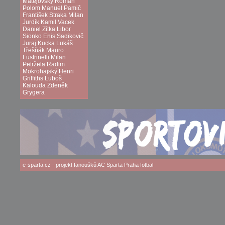
Matějovský
Roman
Polom
Manuel Pamič
František Straka
Milan
Jurdík
Kamil Vacek
Daniel Zítka
Libor
Sionko
Enis Sadikovič
Juraj Kucka
Lukáš
Třešňák
Mauro
Lustrinelli
Milan
Petržela
Radim
Mokrohajský
Henri
Griffiths
Luboš
Kalouda
Zdeněk
Grygera
e-sparta.cz
- projekt fanoušků
AC Sparta Praha
fotbal