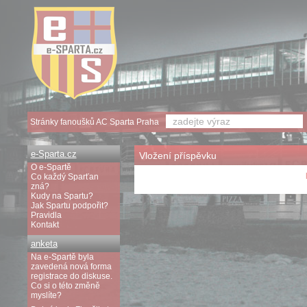
Stránky fanoušků AC Sparta Praha
e-Sparta.cz
Vložení příspěvku
O e-Spartě
Co každý Sparťan
zná?
Kudy na Spartu?
Jak Spartu podpořit?
Pravidla
Kontakt
anketa
Na e-Spartě byla
zavedená nová forma
registrace do diskuse.
Co si o této změně
myslíte?