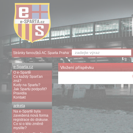
Stránky fanoušků AC Sparta Praha
e-Sparta.cz
Vložení příspěvku
O e-Spartě
Co každý Sparťan
zná?
Kudy na Spartu?
Jak Spartu podpořit?
Pravidla
Kontakt
anketa
Na e-Spartě byla
zavedená nová forma
registrace do diskuse.
Co si o této změně
myslíte?