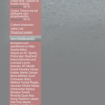
Dobrý krok. Zlepšilo to
kvalitu diskuse.
50 %
Chyba. Fórum má být
přístupné více
přispěvatelům.
50 %
Celkem hlasovalo:
19841 lidí.
Předchozí ankety
nejvyhledávanější
fromsport.com
sportlemon.tv
lístky
Sparta fotbal
myp2p.eu
AC Sparta
Praha
Igor Gluščevič
livescorehunter.com
Leonard Leony
Kweuke
Jiří Skalák
David Pavelka
Václav
Kadlec
Martin Zeman
Bony Wilfried
Jozef
Chovanec
Bony
Wilfried
Tomáš Řepka
Jaroslav Hřebík
Niklas
Hoheneder
Adiaba
Bondoa
Tomáš
Rosický
Quan Mac
Hong
Vladimír Labant
Petr Putz
Marek