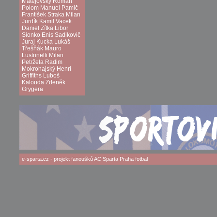
Matějovský
Roman
Polom
Manuel Pamič
František Straka
Milan
Jurdík
Kamil Vacek
Daniel Zítka
Libor
Sionko
Enis Sadikovič
Juraj Kucka
Lukáš
Třešňák
Mauro
Lustrinelli
Milan
Petržela
Radim
Mokrohajský
Henri
Griffiths
Luboš
Kalouda
Zdeněk
Grygera
e-sparta.cz
- projekt fanoušků
AC Sparta Praha
fotbal