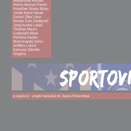
Matějovský
Roman
Polom
Manuel Pamič
František Straka
Milan
Jurdík
Kamil Vacek
Daniel Zítka
Libor
Sionko
Enis Sadikovič
Juraj Kucka
Lukáš
Třešňák
Mauro
Lustrinelli
Milan
Petržela
Radim
Mokrohajský
Henri
Griffiths
Luboš
Kalouda
Zdeněk
Grygera
e-sparta.cz
- projekt fanoušků
AC Sparta Praha
fotbal