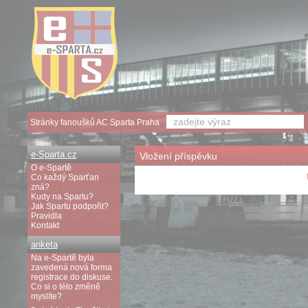
Stránky fanoušků AC Sparta Praha
e-Sparta.cz
Vložení příspěvku
O e-Spartě
Co každý Sparťan
zná?
Kudy na Spartu?
Jak Spartu podpořit?
Pravidla
Kontakt
anketa
Na e-Spartě byla
zavedená nová forma
registrace do diskuse.
Co si o této změně
myslíte?