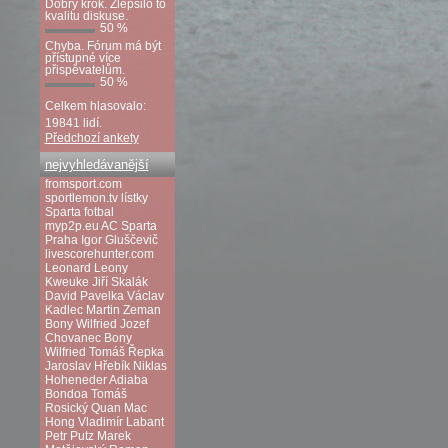
Dobrý krok. Zlepšilo to
kvalitu diskuse.
50 %
Chyba. Fórum má být
přístupné více
přispěvatelům.
50 %
Celkem hlasovalo:
19841 lidí.
Předchozí ankety
nejvyhledávanější
fromsport.com
sportlemon.tv
lístky
Sparta fotbal
myp2p.eu
AC Sparta
Praha
Igor Gluščevič
livescorehunter.com
Leonard Leony
Kweuke
Jiří Skalák
David Pavelka
Václav
Kadlec
Martin Zeman
Bony Wilfried
Jozef
Chovanec
Bony
Wilfried
Tomáš Řepka
Jaroslav Hřebík
Niklas
Hoheneder
Adiaba
Bondoa
Tomáš
Rosický
Quan Mac
Hong
Vladimír Labant
Petr Putz
Marek