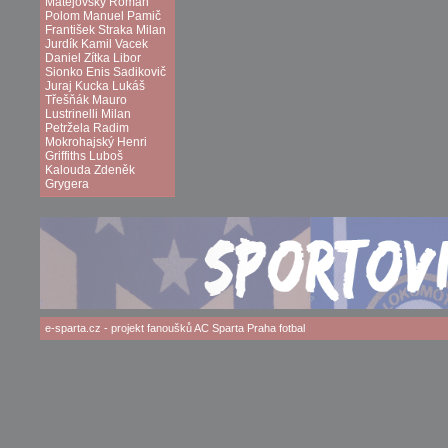
Matějovský
Roman
Polom
Manuel Pamič
František Straka
Milan
Jurdík
Kamil Vacek
Daniel Zítka
Libor
Sionko
Enis Sadikovič
Juraj Kucka
Lukáš
Třešňák
Mauro
Lustrinelli
Milan
Petržela
Radim
Mokrohajský
Henri
Griffiths
Luboš
Kalouda
Zdeněk
Grygera
e-sparta.cz
- projekt fanoušků
AC Sparta Praha
fotbal