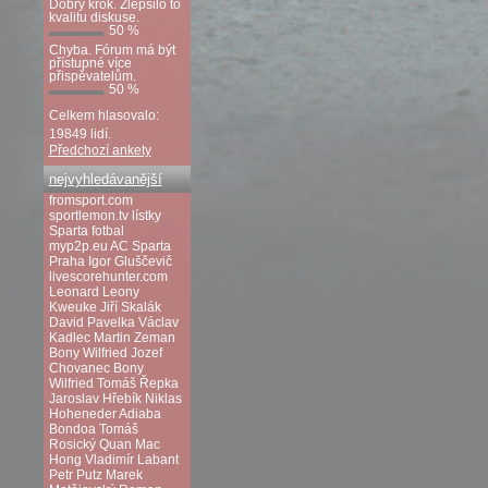
Dobrý krok. Zlepšilo to
kvalitu diskuse.
50 %
Chyba. Fórum má být
přístupné více
přispěvatelům.
50 %
Celkem hlasovalo:
19849 lidí.
Předchozí ankety
nejvyhledávanější
fromsport.com
sportlemon.tv
lístky
Sparta fotbal
myp2p.eu
AC Sparta
Praha
Igor Gluščevič
livescorehunter.com
Leonard Leony
Kweuke
Jiří Skalák
David Pavelka
Václav
Kadlec
Martin Zeman
Bony Wilfried
Jozef
Chovanec
Bony
Wilfried
Tomáš Řepka
Jaroslav Hřebík
Niklas
Hoheneder
Adiaba
Bondoa
Tomáš
Rosický
Quan Mac
Hong
Vladimír Labant
Petr Putz
Marek