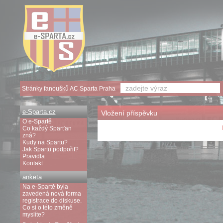
Stránky fanoušků AC Sparta Praha
e-Sparta.cz
Vložení příspěvku
O e-Spartě
Co každý Sparťan
zná?
Kudy na Spartu?
Jak Spartu podpořit?
Pravidla
Kontakt
anketa
Na e-Spartě byla
zavedená nová forma
registrace do diskuse.
Co si o této změně
myslíte?